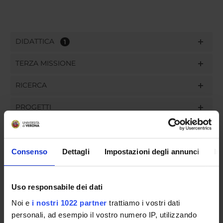
DIDATTICA
1
TERZA MISSIONE
RICERCA
PROGETTI
PUBBLICAZIONI
INCARICHI
Consenso
Dettagli
Impostazioni degli annunci
In
Uso responsabile dei dati
Noi e
i nostri 1022 partner
trattiamo i vostri dati
ORGANIZZAZIONE
personali, ad esempio il vostro numero IP, utilizzando