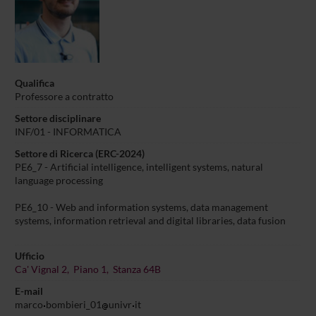
Qualifica
Professore a contratto
Settore disciplinare
INF/01 - INFORMATICA
Settore di Ricerca (ERC-2024)
PE6_7 - Artificial intelligence, intelligent systems, natural
language processing
PE6_10 - Web and information systems, data management
systems, information retrieval and digital libraries, data fusion
Ufficio
Ca' Vignal 2, Piano 1, Stanza 64B
E-mail
marco
bombieri_01
univr
it