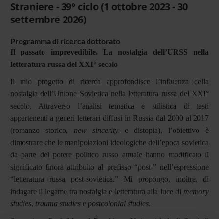
Straniere - 39° ciclo (1 ottobre 2023 - 30
settembre 2026)
Programma di ricerca dottorato
Il passato imprevedibile. La nostalgia dell’URSS nella
letteratura russa del XXI° secolo
Il mio progetto di ricerca approfondisce l’influenza della
nostalgia dell’Unione Sovietica nella letteratura russa del XXI°
secolo. Attraverso l’analisi tematica e stilistica di testi
appartenenti a generi letterari diffusi in Russia dal 2000 al 2017
(romanzo storico,
new sincerity
e distopia), l’obiettivo è
dimostrare che le manipolazioni ideologiche dell’epoca sovietica
da parte del potere politico russo attuale hanno modificato il
significato finora attribuito al prefisso “post-” nell’espressione
“letteratura russa post-sovietica.” Mi propongo, inoltre, di
indagare il legame tra nostalgia e letteratura alla luce di
memory
studies
,
trauma studies
e
postcolonial studies
.