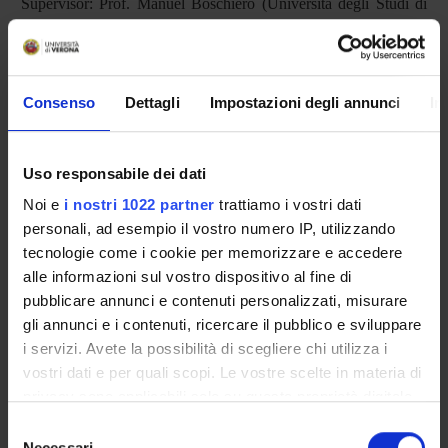
Supervisor: Prof. Manuel Boschiero (Università degli Studi di
Verona). Co-supervisor: Prof. Ivan Posokhin (Comenius
University, Bratislava)
Consenso
Dettagli
Impostazioni degli annunci
In
PRESENTAZIONE
DIDATTICA
0
Uso responsabile dei dati
Noi e
i nostri 1022 partner
trattiamo i vostri dati
TERZA MISSIONE
personali, ad esempio il vostro numero IP, utilizzando
tecnologie come i cookie per memorizzare e accedere
RICERCA
alle informazioni sul vostro dispositivo al fine di
pubblicare annunci e contenuti personalizzati, misurare
PROGETTI
gli annunci e i contenuti, ricercare il pubblico e sviluppare
INCARICHI
i servizi. Avete la possibilità di scegliere chi utilizza i
vostri dati e per quali scopi. Le vostre scelte in materia di
privacy sono applicabili solo su questa proprietà digitale
in cui avete effettuato le vostre scelte. È possibile
Selezione
modificare o revocare il proprio consenso in qualsiasi
Necessari