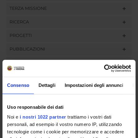
TERZA MISSIONE
RICERCA
PROGETTI
PUBBLICAZIONI
INCARICHI
Consenso
Dettagli
Impostazioni degli annunci
In
ORGANIZZAZIONE
Uso responsabile dei dati
GOVERNANCE
Noi e
i nostri 1022 partner
trattiamo i vostri dati
COMMISSIONI
personali, ad esempio il vostro numero IP, utilizzando
tecnologie come i cookie per memorizzare e accedere
UFFICI E STRUTTURE DI SERVIZIO