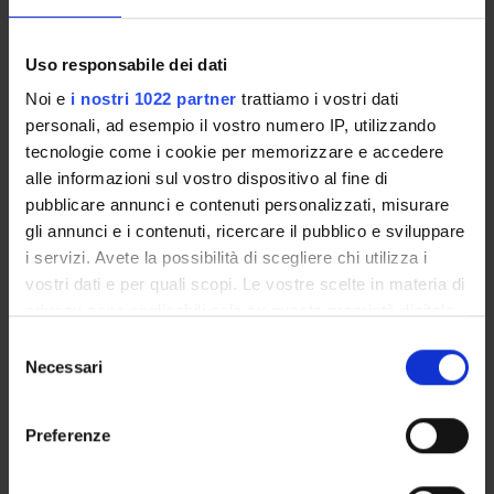
Academic Calendar
Lesson timetable
Uso responsabile dei dati
Degree Programme
Noi e
i nostri 1022 partner
trattiamo i vostri dati
Exam calendar
personali, ad esempio il vostro numero IP, utilizzando
Notices
tecnologie come i cookie per memorizzare e accedere
Governing bodies
alle informazioni sul vostro dispositivo al fine di
Faculty staff
pubblicare annunci e contenuti personalizzati, misurare
gli annunci e i contenuti, ricercare il pubblico e sviluppare
i servizi. Avete la possibilità di scegliere chi utilizza i
STUDYING
vostri dati e per quali scopi. Le vostre scelte in materia di
privacy sono applicabili solo su questa proprietà digitale
COURSES
in cui avete effettuato le vostre scelte. È possibile
Selezione
modificare o revocare il proprio consenso in qualsiasi
PHD PROGRAMMES AND POSTGRADUATE
Necessari
del
COURSES
momento dalla Dichiarazione sui cookie o facendo clic
consenso
sull'icona di attivazione della privacy.
Preferenze
Contacts
Con il tuo consenso, vorremmo anche:
People