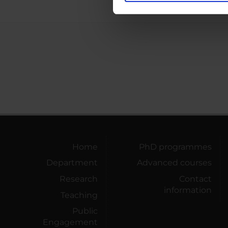
nostro traffico. Condividiamo 
di analisi dei dati web, pubbl
che hanno raccolto dal tuo uti
Home
PhD programmes
Department
Advanced courses
Research
Contact
information
Teaching
Public
Engagement