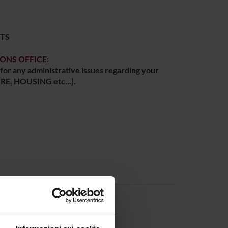
TS
IONS OFFICE
:
 for any administrative issues regarding your
RE, HOUSING etc...).
eroldi
Member