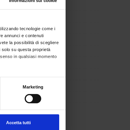
Informazioni sui cookie
 Maio
Member
rcati
Member
eri
Chair
utilizzando tecnologie come i
re annunci e contenuti
Member
vete la possibilità di scegliere
li solo su questa proprietà
i
Member
consenso in qualsiasi momento
a Tomaselli
Member
azzaco
Member
endazzoli
Member
alche metro,
Marketing
e specifiche (impronte
ei
Member
ezione dettagli
. Puoi
nato
Member
Accetta tutti
l media e per analizzare il