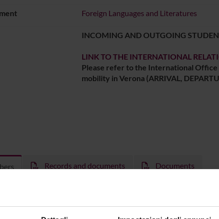
ment
Foreign Languages and Literatures
INCOMING AND OUTGOING STUDEN
LINK TO THE INTERNATIONAL RELAT
Please refer to the International Office
mobility in Verona (ARRIVAL, DEPARTU
Records and documents
Documents
bers
a Fiammenghi
Vice president
Valeria Av