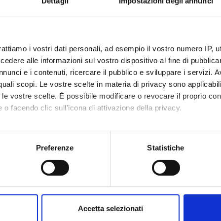
Dettagli
Impostazioni degli annunci
ria Rodriguez
Member
Davide Di
Arturo La
a Zoppi
Member
Stefano N
rattiamo i vostri dati personali, ad esempio il vostro numero IP, 
Aloe
Vice president
dere alle informazioni sul vostro dispositivo al fine di pubblica
Luca Salvi
nunci e i contenuti, ricercare il pubblico e sviluppare i servizi. A
Bisetto
Member
r quali scopi. Le vostre scelte in materia di privacy sono applicabi
Carla Sass
 Benedettini
Member
to le vostre scelte. È possibile modificare o revocare il proprio 
Alessandr
 o facendo clic sull'icona di attivazione della privacy.
orato
Member
Stefano B
mo anche:
Franceschi
Member
Claudio B
oni sulla tua posizione geografica, con un'approssimazione di qu
Preferenze
Statistiche
a Gallo
Member
spositivo, scansionandolo attivamente alla ricerca di caratteristich
Anna Zanf
ust
Member
aborati i tuoi dati personali e imposta le tue preferenze nella
s
Andrea Zi
iotti
Member
consenso in qualsiasi momento dalla Dichiarazione sui cookie.
Accetta selezionati
nalizzare contenuti ed annunci, per fornire funzionalità dei socia