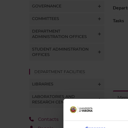
GOVERNANCE
Depart
COMMITTEES
Tasks
DEPARTMENT
ADMINISTRATION OFFICES
STUDENT ADMINISTRATION
OFFICES
DEPARTMENT FACILITIES
LIBRARIES
LABORATORIES AND
Mem
RESEARCH CENTRES
Contacts
Carlott