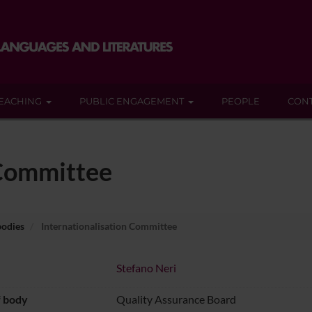
EACHING
PUBLIC ENGAGEMENT
PEOPLE
CON
 Committee
bodies
Internationalisation Committee
Stefano Neri
f body
Quality Assurance Board