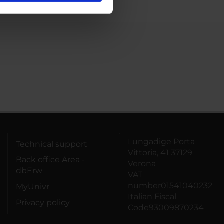
ostri partner che si occupano
azioni che hai fornito loro o
Lungadige Porta
Technical support
Vittoria, 41 37129
Back office Area -
Verona
dbErw
VAT
number01541040232
MyUnivr
Italian Fiscal
Privacy policy
Code93009870234