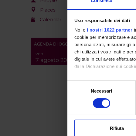
People
Consenso
Rosa Ma
Places
Abella
Calendar
Uso responsabile dei dati
Federic
Noi e
i nostri 1022 partner
t
Stefano 
cookie per memorizzare e acce
AGENDA DI OGGI
personalizzati, misurare gli an
Barbara 
chi utilizza i vostri dati e pe
ven
Riccardo
digitale in cui avete effettua
7 agosto 2026
dalla Dichiarazione sui cookie
Sidia Fi
Con il tuo consenso, vorrem
Valeria 
Selezione
raccogliere informazi
Necessari
del
Antonell
Identificare il tuo di
consenso
digitali).
Anna Gi
Approfondisci come vengono el
Renzo M
modificare o ritirare il tuo 
Rifiuta
Utilizziamo i cookie per perso