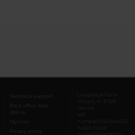
Lungadige Porta
Technical support
Vittoria, 41 37129
Back office Area -
Verona
dbErw
VAT
number01541040232
MyUnivr
Italian Fiscal
Privacy policy
Code93009870234