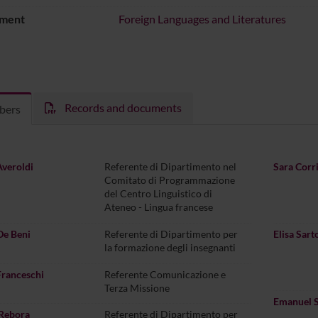
ment
Foreign Languages and Literatures
Records and documents
bers
Averoldi
Referente di Dipartimento nel
Sara Corr
Comitato di Programmazione
del Centro Linguistico di
Ateneo - Lingua francese
De Beni
Referente di Dipartimento per
Elisa Sart
la formazione degli insegnanti
Franceschi
Referente Comunicazione e
Terza Missione
Emanuel S
Rebora
Referente di Dipartimento per