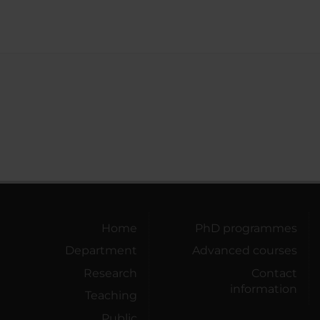
Home
PhD programmes
Department
Advanced courses
Research
Contact
information
Teaching
Public