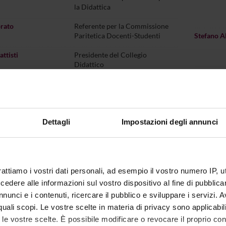
la Didattica
orato
Referente per la Commissione
Paritetica Docenti-Studenti
Stefano A
ttisti
Presidente del Collegio
Didattico
Stefano N
Zinato
Referente Dottorato in Lingue e
Letterature Straniere
Michele 
vi
Referente per il Placement
Dettagli
Impostazioni degli annunci
Daniele A
assi
Referente di Dipartimento
(Project Manager) per il
Progetto di Eccellenza “Le
Digital Humanities applicate
rattiamo i vostri dati personali, ad esempio il vostro numero IP, 
alla lingue e letterature
Massimo 
straniere” - CONCLUSO
dere alle informazioni sul vostro dispositivo al fine di pubblica
nunci e i contenuti, ricercare il pubblico e sviluppare i servizi. A
Rabanus
Referente Dottorato in
r quali scopi. Le vostre scelte in materia di privacy sono applicabi
Linguistica
to le vostre scelte. È possibile modificare o revocare il proprio 