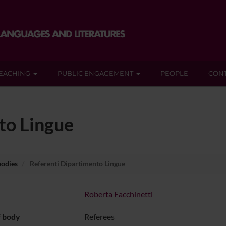
EACHING
PUBLIC ENGAGEMENT
PEOPLE
CON
to Lingue
bodies
Referenti Dipartimento Lingue
Roberta Facchinetti
f body
Referees