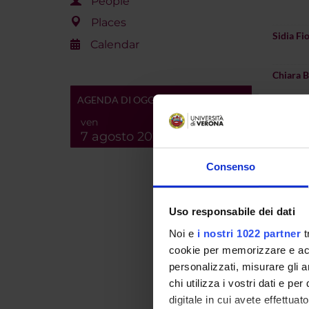
People
Places
Sidia Fi
Calendar
Chiara Ba
AGENDA DI OGGI
Andrea 
ven
7 agosto 2026
Luca Sal
Consenso
Paolo Fr
Uso responsabile dei dati
Noi e
i nostri 1022 partner
t
cookie per memorizzare e acce
personalizzati, misurare gli an
Stefan 
chi utilizza i vostri dati e pe
digitale in cui avete effettua