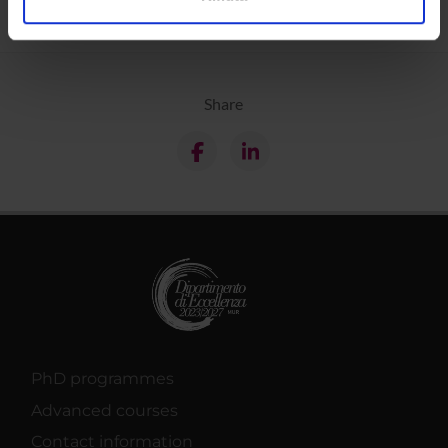
analizzare il nostro traffico. Condividiamo inoltre
informazioni sul modo in cui utilizzi il nostro sito con i
nostri partner che si occupano di analisi dei dati web,
pubblicità e social media, i quali potrebbero combinarle
Share
con altre informazioni che hai fornito loro o che hanno
raccolto dal tuo utilizzo dei loro servizi.
PhD programmes
Advanced courses
Contact information