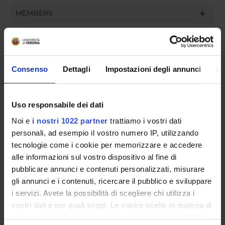
MEMBERS
Marta Degani
Arnaldo Soldani
Consenso
Dettagli
Impostazioni degli annunci
In
Paola Vettorel
Laura Zanella
Uso responsabile dei dati
Noi e
i nostri 1022 partner
trattiamo i vostri dati
personali, ad esempio il vostro numero IP, utilizzando
RECORDS AND DOCUMENTS
tecnologie come i cookie per memorizzare e accedere
alle informazioni sul vostro dispositivo al fine di
pubblicare annunci e contenuti personalizzati, misurare
gli annunci e i contenuti, ricercare il pubblico e sviluppare
ORGANISATION
i servizi. Avete la possibilità di scegliere chi utilizza i
vostri dati e per quali scopi. Le vostre scelte in materia di
GOVERNANCE
privacy sono applicabili solo su questa proprietà digitale