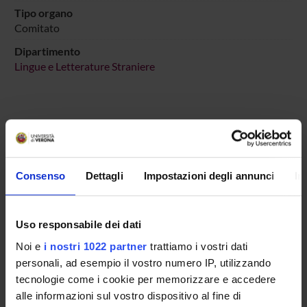
Tipo organo
Comitato
Dipartimento
Lingue e Letterature Straniere
COMPONENTI
Consenso
Dettagli
Impostazioni degli annunci
In
Claudio Bendazzoli
Sara Corrizzato
Uso responsabile dei dati
Carlotta Fiammenghi
Noi e
i nostri 1022 partner
trattiamo i vostri dati
Simone Garzon
personali, ad esempio il vostro numero IP, utilizzando
tecnologie come i cookie per memorizzare e accedere
Nicola Martinelli
alle informazioni sul vostro dispositivo al fine di