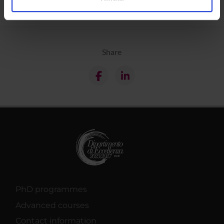
analizzare il nostro traffico. Condividiamo inoltre
informazioni sul modo in cui utilizzi il nostro sito con i
nostri partner che si occupano di analisi dei dati web,
pubblicità e social media, i quali potrebbero combinarle
Share
con altre informazioni che hai fornito loro o che hanno
raccolto dal tuo utilizzo dei loro servizi.
PhD programmes
Advanced courses
Contact information