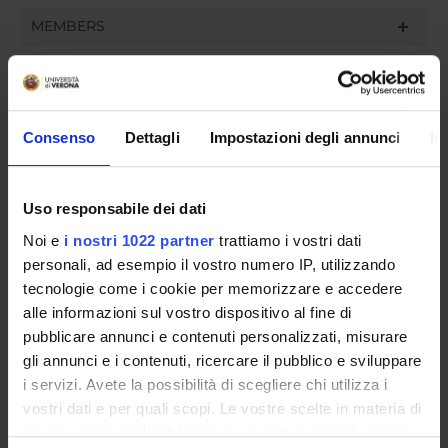
MEMBERS
Dunia Hourani Martin
Renzo Miotti
Consenso
Dettagli
Impostazioni degli annunci
In
Esteban Tomas Montoro Del Arco
Elisa Sartor
Uso responsabile dei dati
Noi e
i nostri 1022 partner
trattiamo i vostri dati
personali, ad esempio il vostro numero IP, utilizzando
RECORDS AND DOCUMENTS
tecnologie come i cookie per memorizzare e accedere
alle informazioni sul vostro dispositivo al fine di
pubblicare annunci e contenuti personalizzati, misurare
gli annunci e i contenuti, ricercare il pubblico e sviluppare
ORGANISATION
i servizi. Avete la possibilità di scegliere chi utilizza i
vostri dati e per quali scopi. Le vostre scelte in materia di
GOVERNANCE
privacy sono applicabili solo su questa proprietà digitale