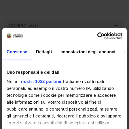
COMPONENTI
Silvia Cavalieri
Consenso
Dettagli
Impostazioni degli annunci
In
Sara Corrizzato
Valeria Franceschi
Uso responsabile dei dati
Sharon Hartle
Noi e
i nostri 1022 partner
trattiamo i vostri dati
personali, ad esempio il vostro numero IP, utilizzando
tecnologie come i cookie per memorizzare e accedere
SEDUTE E VERBALI
alle informazioni sul vostro dispositivo al fine di
pubblicare annunci e contenuti personalizzati, misurare
gli annunci e i contenuti, ricercare il pubblico e sviluppare
i servizi. Avete la possibilità di scegliere chi utilizza i
ORGANIZZAZIONE