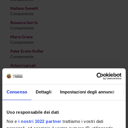
Stefano Genetti
Componente
Rosanna Gorris
Componente
Maria Grana
Componente
Peter Erwin Kofler
Componente
Arturo Larcati
Componente
Pierluigi Ligas
Componente
Consenso
Dettagli
Impostazioni degli annunci
In
Elmar Locher
Componente
Maria Ivana Lorenzetti
Uso responsabile dei dati
Componente
Noi e
i nostri 1022 partner
trattiamo i vostri dati
Caterina Martinelli