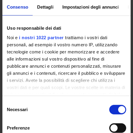
Consenso
Dettagli
Impostazioni degli annunci
In
Uso responsabile dei dati
Courses
Academic Calendar
Noi e
i nostri 1022 partner
trattiamo i vostri dati
Degree Programme
personali, ad esempio il vostro numero IP, utilizzando
tecnologie come i cookie per memorizzare e accedere
Exam calendar
alle informazioni sul vostro dispositivo al fine di
Governing bodies
pubblicare annunci e contenuti personalizzati, misurare
Notices
gli annunci e i contenuti, ricercare il pubblico e sviluppare
Documents
i servizi. Avete la possibilità di scegliere chi utilizza i
vostri dati e per quali scopi. Le vostre scelte in materia di
STUDYING
privacy sono applicabili solo su questa proprietà digitale
in cui avete effettuato le vostre scelte. È possibile
Selezione
COURSES
modificare o revocare il proprio consenso in qualsiasi
Necessari
del
momento dalla Dichiarazione sui cookie o facendo clic
consenso
PHD PROGRAMMES AND POSTGRADUATE
sull'icona di attivazione della privacy.
COURSES
Preferenze