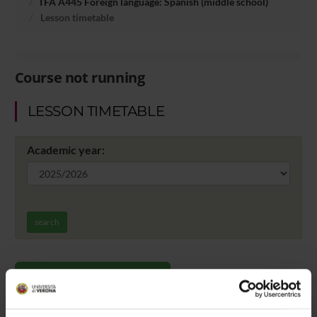
TFA A445 Foreign language: Spanish (middle school)
Lesson timetable
Course not running
LESSON TIMETABLE
Academic year:
search
Go to lesson schedule