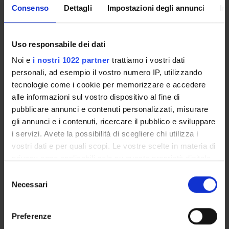
Consenso
Dettagli
Impostazioni degli annunci
In
Overview
Enrolment Policy
Uso responsabile dei dati
Courses
Noi e
i nostri 1022 partner
trattiamo i vostri dati
Academic Calendar
personali, ad esempio il vostro numero IP, utilizzando
Lesson timetable
tecnologie come i cookie per memorizzare e accedere
Degree Programme
alle informazioni sul vostro dispositivo al fine di
Exam calendar
pubblicare annunci e contenuti personalizzati, misurare
Notices
gli annunci e i contenuti, ricercare il pubblico e sviluppare
Governing bodies
i servizi. Avete la possibilità di scegliere chi utilizza i
Faculty staff
vostri dati e per quali scopi. Le vostre scelte in materia di
privacy sono applicabili solo su questa proprietà digitale
in cui avete effettuato le vostre scelte. È possibile
STUDYING
Selezione
modificare o revocare il proprio consenso in qualsiasi
Necessari
del
momento dalla Dichiarazione sui cookie o facendo clic
COURSES
consenso
sull'icona di attivazione della privacy.
Preferenze
PHD PROGRAMMES AND POSTGRADUATE
COURSES