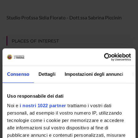
Studio Prof.ssa Sidia Fiorato - Dott.ssa Sabrina Piccinin
PLACES OF INTEREST
Consenso
Dettagli
Impostazioni degli annunci
In
Uso responsabile dei dati
Noi e
i nostri 1022 partner
trattiamo i vostri dati
personali, ad esempio il vostro numero IP, utilizzando
tecnologie come i cookie per memorizzare e accedere
alle informazioni sul vostro dispositivo al fine di
pubblicare annunci e contenuti personalizzati, misurare