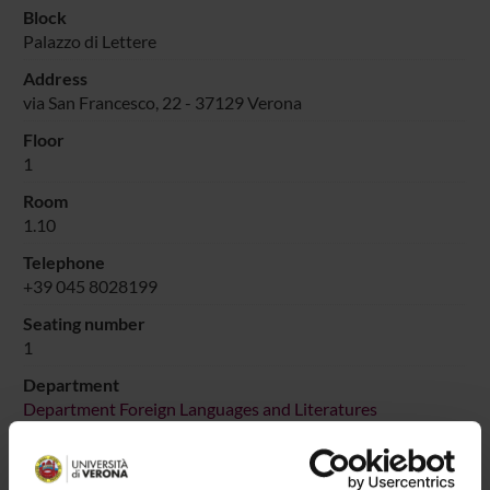
Block
Palazzo di Lettere
Address
via San Francesco, 22 - 37129 Verona
Floor
1
Room
1.10
Telephone
+39 045 8028199
Seating number
1
Department
Department Foreign Languages and Literatures