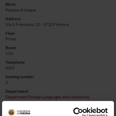
Block
Palazzo di Lingue
Address
Via S. Francesco, 22 - 37129 Verona
Floor
Primo
Room
1.06
Telephone
8347
Seating number
2
Department
Department Foreign Languages and Literatures