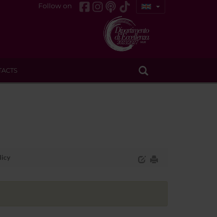
Follow on
TACTS
licy