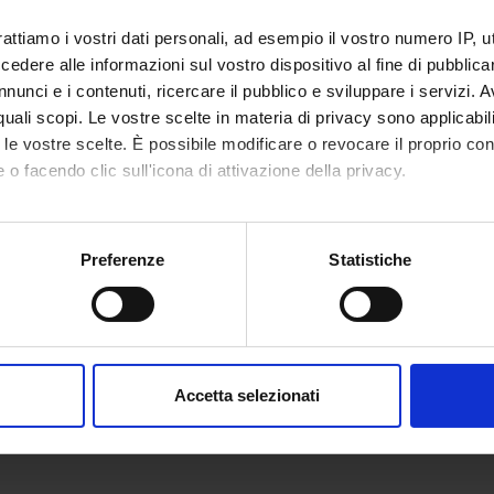
rattiamo i vostri dati personali, ad esempio il vostro numero IP, 
dere alle informazioni sul vostro dispositivo al fine di pubblica
nunci e i contenuti, ricercare il pubblico e sviluppare i servizi. A
r quali scopi. Le vostre scelte in materia di privacy sono applicabi
to le vostre scelte. È possibile modificare o revocare il proprio 
 o facendo clic sull'icona di attivazione della privacy.
mo anche:
oni sulla tua posizione geografica, con un'approssimazione di qu
Preferenze
Statistiche
spositivo, scansionandolo attivamente alla ricerca di caratteristich
aborati i tuoi dati personali e imposta le tue preferenze nella
s
consenso in qualsiasi momento dalla Dichiarazione sui cookie.
Accetta selezionati
nalizzare contenuti ed annunci, per fornire funzionalità dei socia
inoltre informazioni sul modo in cui utilizzi il nostro sito con i n
icità e social media, i quali potrebbero combinarle con altre inform