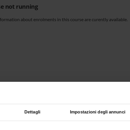
e not running
formation about enrolments in this course are curently available.
Dettagli
Impostazioni degli annunci