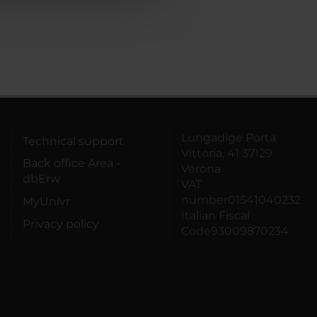
Lungadige Porta
Technical support
Vittoria, 41 37129
Back office Area -
Verona
dbErw
VAT
number01541040232
MyUnivr
Italian Fiscal
Privacy policy
Code93009870234