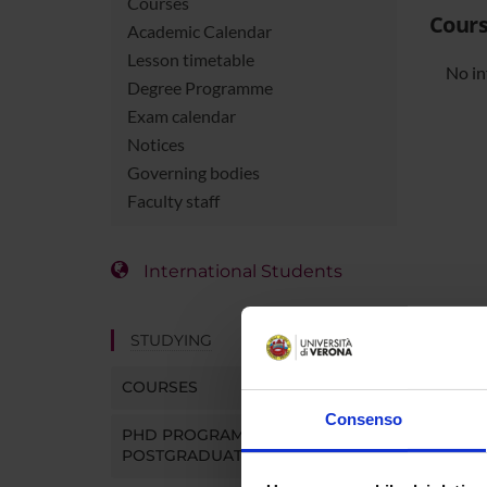
Courses
Cours
Academic Calendar
Lesson timetable
No in
Degree Programme
Exam calendar
Notices
Governing bodies
Faculty staff
International Students
STUDYING
COURSES
Consenso
PHD PROGRAMMES AND
POSTGRADUATE COURSES