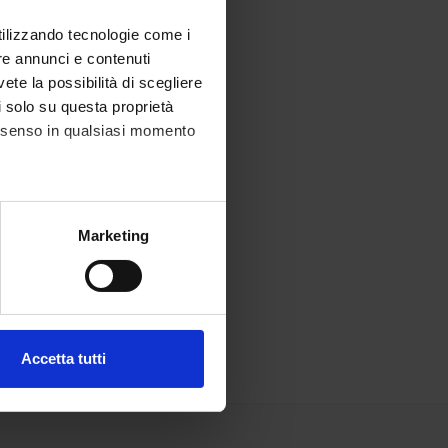
utilizzando tecnologie come i
re annunci e contenuti
vete la possibilità di scegliere
li solo su questa proprietà
consenso in qualsiasi momento
alche metro,
Marketing
e specifiche (impronte
ezione dettagli
. Puoi
Accetta tutti
l media e per analizzare il
ostri partner che si occupano
azioni che hai fornito loro o