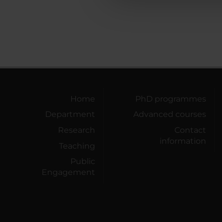
che hanno raccolto dal tuo uti
Home
PhD programmes
Department
Advanced courses
Research
Contact
information
Teaching
Public
Engagement