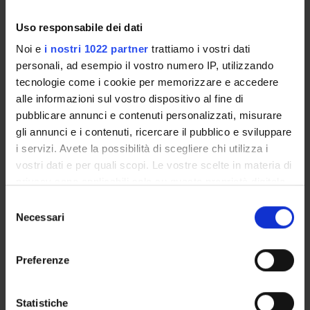
Lesson timetable
Degree Programme
Uso responsabile dei dati
Exam calendar
Noi e
i nostri 1022 partner
trattiamo i vostri dati
Notices
personali, ad esempio il vostro numero IP, utilizzando
Governing bodies
tecnologie come i cookie per memorizzare e accedere
Faculty staff
alle informazioni sul vostro dispositivo al fine di
pubblicare annunci e contenuti personalizzati, misurare
gli annunci e i contenuti, ricercare il pubblico e sviluppare
STUDYING
i servizi. Avete la possibilità di scegliere chi utilizza i
vostri dati e per quali scopi. Le vostre scelte in materia di
COURSES
privacy sono applicabili solo su questa proprietà digitale
in cui avete effettuato le vostre scelte. È possibile
Selezione
PHD PROGRAMMES AND POSTGRADUATE
modificare o revocare il proprio consenso in qualsiasi
COURSES
Necessari
del
momento dalla Dichiarazione sui cookie o facendo clic
consenso
sull'icona di attivazione della privacy.
Contacts
Preferenze
People
Con il tuo consenso, vorremmo anche:
Places
raccogliere informazioni sulla tua posizione
Statistiche