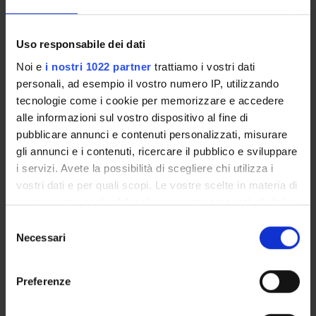
Courses
Academic Calendar
Lesson timetable
Uso responsabile dei dati
Degree Programme
Noi e
i nostri 1022 partner
trattiamo i vostri dati
Exam calendar
personali, ad esempio il vostro numero IP, utilizzando
Notices
tecnologie come i cookie per memorizzare e accedere
Governing bodies
alle informazioni sul vostro dispositivo al fine di
Faculty staff
pubblicare annunci e contenuti personalizzati, misurare
gli annunci e i contenuti, ricercare il pubblico e sviluppare
i servizi. Avete la possibilità di scegliere chi utilizza i
STUDYING
vostri dati e per quali scopi. Le vostre scelte in materia di
privacy sono applicabili solo su questa proprietà digitale
COURSES
in cui avete effettuato le vostre scelte. È possibile
Selezione
modificare o revocare il proprio consenso in qualsiasi
Necessari
PHD PROGRAMMES AND POSTGRADUATE
del
momento dalla Dichiarazione sui cookie o facendo clic
COURSES
consenso
sull'icona di attivazione della privacy.
Preferenze
Contacts
Con il tuo consenso, vorremmo anche:
People