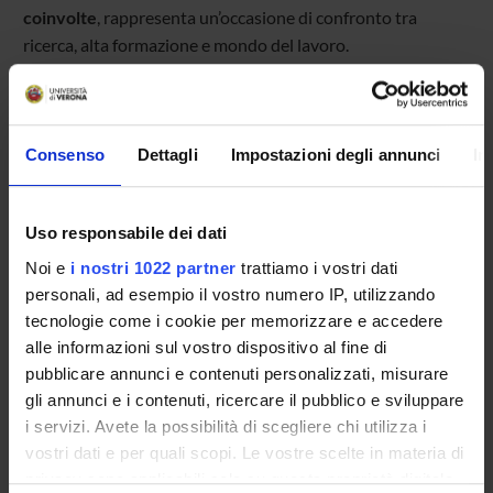
coinvolte
, rappresenta un’occasione di confronto tra
ricerca, alta formazione e mondo del lavoro.
ATTACHMENTS
Consenso
Dettagli
Impostazioni degli annunci
In
Programma
(pdf, it, 7276 KB, 25/05/26)
Uso responsabile dei dati
Noi e
i nostri 1022 partner
trattiamo i vostri dati
Programme Director
personali, ad esempio il vostro numero IP, utilizzando
Lisanna Calvi
-
Anna Cappellotto
-
Maria Ivana Lorenzetti
tecnologie come i cookie per memorizzare e accedere
alle informazioni sul vostro dispositivo al fine di
Department
pubblicare annunci e contenuti personalizzati, misurare
Foreign Languages and Literatures
gli annunci e i contenuti, ricercare il pubblico e sviluppare
i servizi. Avete la possibilità di scegliere chi utilizza i
vostri dati e per quali scopi. Le vostre scelte in materia di
privacy sono applicabili solo su questa proprietà digitale