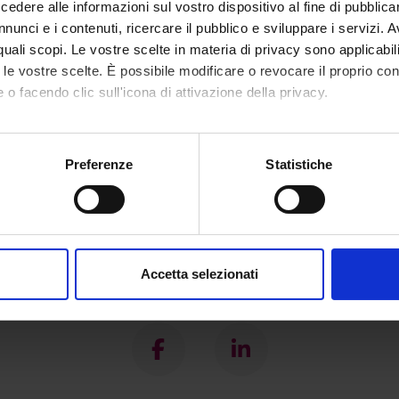
dere alle informazioni sul vostro dispositivo al fine di pubblica
imento
Lingue e Letterature Straniere
nunci e i contenuti, ricercare il pubblico e sviluppare i servizi. A
r quali scopi. Le vostre scelte in materia di privacy sono applicabi
to le vostre scelte. È possibile modificare o revocare il proprio 
 o facendo clic sull'icona di attivazione della privacy.
mo anche:
oni sulla tua posizione geografica, con un'approssimazione di qu
Preferenze
Statistiche
spositivo, scansionandolo attivamente alla ricerca di caratteristich
aborati i tuoi dati personali e imposta le tue preferenze nella
s
consenso in qualsiasi momento dalla Dichiarazione sui cookie.
Accetta selezionati
nalizzare contenuti ed annunci, per fornire funzionalità dei socia
Condividi
inoltre informazioni sul modo in cui utilizzi il nostro sito con i n
icità e social media, i quali potrebbero combinarle con altre inform
lizzo dei loro servizi.