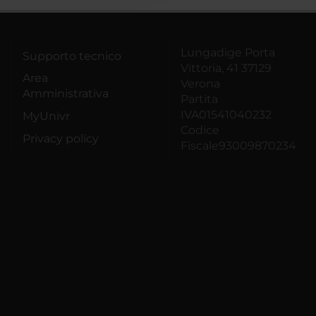
Lungadige Porta
Supporto tecnico
Vittoria, 41 37129
Area
Verona
Amministrativa
Partita
IVA01541040232
MyUnivr
Codice
Privacy policy
Fiscale93009870234