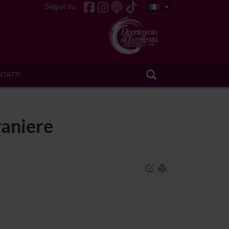
Segui su
TATTI
raniere