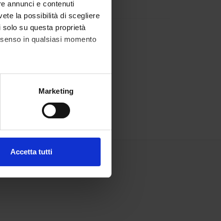
re annunci e contenuti
vete la possibilità di scegliere
li solo su questa proprietà
consenso in qualsiasi momento
alche metro,
Marketing
e specifiche (impronte
ezione dettagli
. Puoi
Accetta tutti
l media e per analizzare il
ostri partner che si occupano
azioni che hai fornito loro o