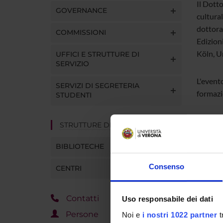
Il Dott
GOVERNANCE
cultural
dottora
COMMISSIONI
Edizion
Köln, U
UFFICI E STRUTTURE DI
SERVIZIO
L'event
SERVIZI DI SEGRETERIA
formazi
STUDENTI
STRUTTURE DEL DIPARTIMENTO
ALLE
BIBLIOTECHE
Pr
Consenso
CENTRI
Contatti
Uso responsabile dei dati
Refere
Persone
Noi e
i nostri 1022 partner
t