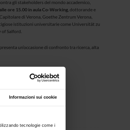
ncontra gli stakeholders del mondo accademico,
alle ore 15.00 in aula Co-Working
, dottorande e
a Capitolare di Verona, Goethe Zentrum Verona,
iose istituzioni universitarie come Universität zu
 of Salford.
ppresenta un’occasione di confronto tra ricerca, alta
Informazioni sui cookie
a Ivana Lorenzetti
utilizzando tecnologie come i