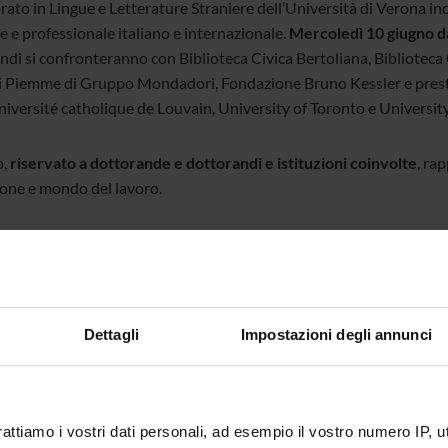
orato in Lingue e Letterature Straniere dell’Università di Verona i
e e professionale italiano e internazionale.
Mercoledì 10 giugno d
ndi si confronteranno con Biblioteca Civica Bertoliana, Bibliotec
i Piemme di Gruppo Mondadori, Fondazione Bruno Kessler e prestig
niversité catholique de Louvain, University of Toronto e University
o,
riservato a dottorande e dottorandi e istituzioni coinvolte
, ra
one e mondo del lavoro.
GATI
ogramma
(pdf, it, 7276 KB, 25/05/26)
Dettagli
Impostazioni degli annunci
nte
Lisanna Calvi
-
Anna Cappellotto
-
Mari
rattiamo i vostri dati personali, ad esempio il vostro numero IP, 