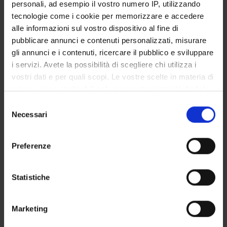
personali, ad esempio il vostro numero IP, utilizzando
tecnologie come i cookie per memorizzare e accedere
alle informazioni sul vostro dispositivo al fine di
pubblicare annunci e contenuti personalizzati, misurare
Referente
gli annunci e i contenuti, ricercare il pubblico e sviluppare
Paolo Frassi
i servizi. Avete la possibilità di scegliere chi utilizza i
Dipartimento
vostri dati e per quali scopi. Le vostre scelte in materia di
Lingue e Letterature Straniere
privacy sono applicabili solo su questa proprietà digitale
in cui avete effettuato le vostre scelte. È possibile
Selezione
modificare o revocare il proprio consenso in qualsiasi
Necessari
del
momento dalla Dichiarazione sui cookie o facendo clic
consenso
sull'icona di attivazione della privacy.
Preferenze
ORGANIZZAZIONE
Con il tuo consenso, vorremmo anche:
GOVERNANCE
raccogliere informazioni sulla tua posizione
Statistiche
geografica, con un'approssimazione di qualche
COMMISSIONI
metro,
Marketing
Identificare il tuo dispositivo, scansionandolo
UFFICI E STRUTTURE DI SERVIZIO
attivamente alla ricerca di caratteristiche specifiche