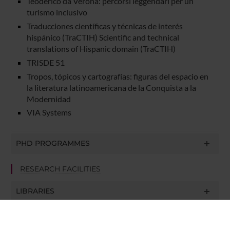
Teoderico da Verona: percorsi leggendari per un
turismo inclusivo
Traducciones científicas y técnicas de interés
hispánico (TraCTIH) Scientific and technical
translations of Hispanic domain (TraCTIH)
TRISDE 51
Tropos, tópicos y cartografías: figuras del espacio en
la literatura latinoamericana de la Conquista a la
Modernidad
VIA Systems
PHD PROGRAMMES
RESEARCH FACILITIES
LIBRARIES
LABORATORIES AND RESEARCH CENTRES