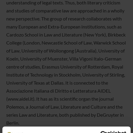
understanding of legal texts. Thus, both literary criticism
and studies of comparative law are approached in a wholly
new perspective. The group of research collaborates with
many European and Extra-European institutions, such as
Cardozo School in Law and Literature (New York), Birkbeck
College (London, Newcastle School of Law, Warwick School
of Law, University of Wollongong (Australia), University of
Koeln, University of Muenster, Villa Vigoni Italo-German
centre of studies, Erasmus University of Rotterdam, Royal
Institute of Technology in Stockholm, University of Stirling,
University of Texas at Dallas. It is connected to the
Associazione Italiana di Diritto e Letteratura AIDEL
(www.aidel.it). It has as its scientific organ the journal
Polemos, a Journal of Law, Literature and Culture and the
series Law and Literature, both published by DeGruyter in
Berlin.