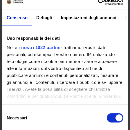
Contact people
Daniela Carpi
Consenso
Dettagli
Impostazioni degli annunci
In
URL
www.aidel.it
Uso responsabile dei dati
Noi e
i nostri 1022 partner
trattiamo i vostri dati
personali, ad esempio il vostro numero IP, utilizzando
tecnologie come i cookie per memorizzare e accedere
MEMBERS
alle informazioni sul vostro dispositivo al fine di
pubblicare annunci e contenuti personalizzati, misurare
gli annunci e i contenuti, ricercare il pubblico e sviluppare
Chiara Battisti
i servizi. Avete la possibilità di scegliere chi utilizza i
Associate Professor
vostri dati e per quali scopi. Le vostre scelte in materia di
Raffaele Cutolo
privacy sono applicabili solo su questa proprietà digitale
Temporary Professor (Department Diagnostics and Public
Health)
in cui avete effettuato le vostre scelte. È possibile
Selezione
modificare o revocare il proprio consenso in qualsiasi
Necessari
del
Daniela Carpi
momento dalla Dichiarazione sui cookie o facendo clic
consenso
Research Assistants