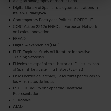
A digital bibliography of Snorri's Edda
pubblicità e social media, i quali potrebbero combinarle
Digital Library of Spanish dialogues translations in
con altre informazioni che hai fornito loro o che hanno
Italian- BIdialogyca
raccolto dal tuo utilizzo dei loro servizi.
Contemporary Poetry and Politics - POEPOLIT
COST Action 22126 ENEOLI - European Network
on Lexical Innovation
EREAD
Digital Alexanderlied (DAL)
ELIT (Empirical Study of Literature Innovative
Training Network)
El léxico del español en su historia (LEHist) Lexicon
of Spanish language in its history (LEHist)
En los bordes del archivo, I: escrituras periféricas en
los Virreinatos de Indias
ESTHER Enquiry on Sephardic Theatrical
Representation
"Eurotales"
GIAM