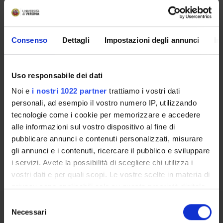
External Funding Bodies
Address
Via dell'Artigliere, 8 - 37100 VERONA
Consenso
Dettagli
Impostazioni degli annunci
In
Uso responsabile dei dati
Contacts
Noi e
i nostri 1022 partner
trattiamo i vostri dati
personali, ad esempio il vostro numero IP, utilizzando
People
tecnologie come i cookie per memorizzare e accedere
Places
alle informazioni sul vostro dispositivo al fine di
Calendar
pubblicare annunci e contenuti personalizzati, misurare
gli annunci e i contenuti, ricercare il pubblico e sviluppare
i servizi. Avete la possibilità di scegliere chi utilizza i
vostri dati e per quali scopi. Le vostre scelte in materia di
privacy sono applicabili solo su questa proprietà digitale
in cui avete effettuato le vostre scelte. È possibile
Selezione
modificare o revocare il proprio consenso in qualsiasi
Necessari
del
Share
momento dalla Dichiarazione sui cookie o facendo clic