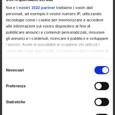
CP - Advanced courses (university)
Noi e
i nostri 1022 partner
trattiamo i vostri dati
Supervisory body
personali, ad esempio il vostro numero IP, utilizzando
Academic Committee for the Advanced Course in El
español de los negocios: claves para un éxito internacional
tecnologie come i cookie per memorizzare e accedere
alle informazioni sul vostro dispositivo al fine di
Location
pubblicare annunci e contenuti personalizzati, misurare
VERONA
gli annunci e i contenuti, ricercare il pubblico e sviluppare
Main Department
i servizi. Avete la possibilità di scegliere chi utilizza i
Foreign Languages and Literatures
vostri dati e per quali scopi. Le vostre scelte in materia di
privacy sono applicabili solo su questa proprietà digitale
Macro area
Humanities
in cui avete effettuato le vostre scelte. È possibile
Selezione
modificare o revocare il proprio consenso in qualsiasi
Necessari
del
Subject area
momento dalla Dichiarazione sui cookie o facendo clic
consenso
Foreign Languages and Literatures
sull'icona di attivazione della privacy.
Preferenze
Con il tuo consenso, vorremmo anche:
raccogliere informazioni sulla tua posizione
Statistiche
geografica, con un'approssimazione di qualche
Overview
metro,
Enrolment Policy