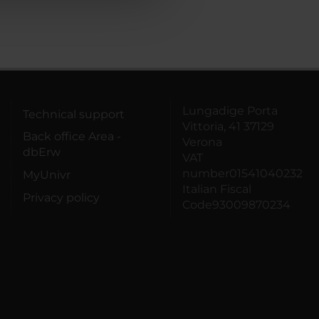
Lungadige Porta
Technical support
Vittoria, 41 37129
Back office Area -
Verona
dbErw
VAT
number01541040232
MyUnivr
Italian Fiscal
Privacy policy
Code93009870234