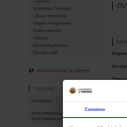
Courses
OV
Academic Calendar
Lesson timetable
Degree Programme
Exam calendar
Notices
COUR
Governing bodies
Faculty staff
Degree
Durati
International Students
Degree 
STUDYING
Superv
COURSES
Inform
Consenso
PHD PROGRAMMES AND
Locatio
POSTGRADUATE COURSES