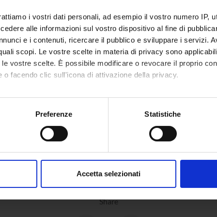
epartment
Foreign Languages and Literatures
rattiamo i vostri dati personali, ad esempio il vostro numero IP, 
area
Humanities
dere alle informazioni sul vostro dispositivo al fine di pubblica
nunci e i contenuti, ricercare il pubblico e sviluppare i servizi. A
 area
Foreign Languages and Literatures
r quali scopi. Le vostre scelte in materia di privacy sono applicabi
to le vostre scelte. È possibile modificare o revocare il proprio 
 o facendo clic sull'icona di attivazione della privacy.
mo anche:
oni sulla tua posizione geografica, con un'approssimazione di qu
Preferenze
Statistiche
spositivo, scansionandolo attivamente alla ricerca di caratteristich
aborati i tuoi dati personali e imposta le tue preferenze nella
s
consenso in qualsiasi momento dalla Dichiarazione sui cookie.
Accetta selezionati
nalizzare contenuti ed annunci, per fornire funzionalità dei socia
inoltre informazioni sul modo in cui utilizzi il nostro sito con i n
Share
icità e social media, i quali potrebbero combinarle con altre inform