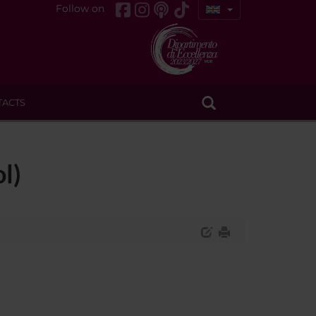
Follow on
TACTS
l)