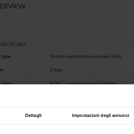
ERVIEW
SE DETAILS
 type
Teacher qualification courses (TFA)
on
1 Year
class
A345 - Lingua straniera (inglese)
isory body
Consiglio di Corso dei Tirocini Formativi 
ation
Referenti amministrativi per i Tirocini Fo
Dettagli
Impostazioni degli annunci
n
VERONA