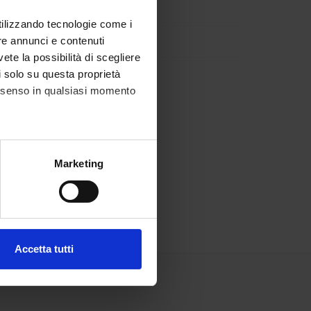
utilizzando tecnologie come i
re annunci e contenuti
vete la possibilità di scegliere
li solo su questa proprietà
consenso in qualsiasi momento
alche metro,
Marketing
e specifiche (impronte
ezione dettagli
. Puoi
Accetta tutti
l media e per analizzare il
ostri partner che si occupano
azioni che hai fornito loro o