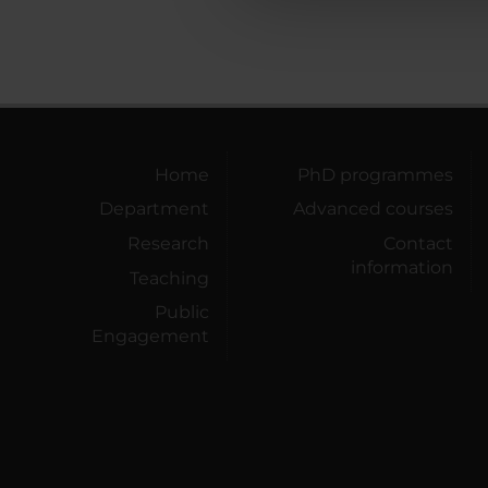
che hanno raccolto dal tuo uti
Home
PhD programmes
Department
Advanced courses
Research
Contact
information
Teaching
Public
Engagement