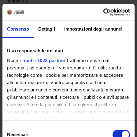
linguistica
Organo di controllo
Consiglio del Corso di Laurea in Lingue e letterature
straniere
Consenso
Dettagli
Impostazioni degli annunci
In
Gestione didattica e studenti
Unità operativa Segreteria Corsi di Studio Lingue e
letterature straniere
Uso responsabile dei dati
Sede
Noi e
i nostri 1022 partner
trattiamo i vostri dati
VERONA
personali, ad esempio il vostro numero IP, utilizzando
tecnologie come i cookie per memorizzare e accedere
Dipartimento di riferimento
Lingue e Letterature Straniere
alle informazioni sul vostro dispositivo al fine di
pubblicare annunci e contenuti personalizzati, misurare
Macro area
gli annunci e i contenuti, ricercare il pubblico e sviluppare
Scienze Umanistiche
i servizi. Avete la possibilità di scegliere chi utilizza i
Area disciplinare
vostri dati e per quali scopi. Le vostre scelte in materia di
Lingue e Letterature Straniere
privacy sono applicabili solo su questa proprietà digitale
in cui avete effettuato le vostre scelte. È possibile
Selezione
modificare o revocare il proprio consenso in qualsiasi
Necessari
del