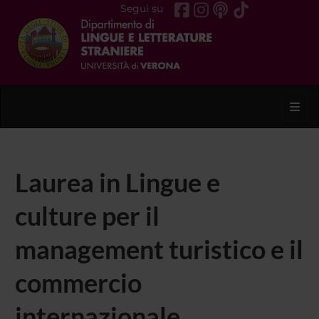
Segui su
Toggl
Laurea in Lingue e
culture per il
management turistico e il
commercio
internazionale