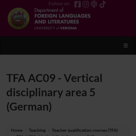
Follow on
Toggl
TFA AC09 - Vertical
disciplinary area 5
(German)
Home
Teaching
Teacher qualification courses (TFA)