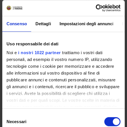
Read the answers to the more serious and frequent
questions - F.A.Q. Examination enrolment
Consenso
Dettagli
Impostazioni degli annunci
In
Overview
Uso responsabile dei dati
Enrolment Policy
Noi e
i nostri 1022 partner
trattiamo i vostri dati
Courses
personali, ad esempio il vostro numero IP, utilizzando
Academic Calendar
tecnologie come i cookie per memorizzare e accedere
Lesson timetable
alle informazioni sul vostro dispositivo al fine di
Degree Programme
pubblicare annunci e contenuti personalizzati, misurare
Exam calendar
gli annunci e i contenuti, ricercare il pubblico e sviluppare
Notices
i servizi. Avete la possibilità di scegliere chi utilizza i
Governing bodies
vostri dati e per quali scopi. Le vostre scelte in materia di
Faculty staff
privacy sono applicabili solo su questa proprietà digitale
in cui avete effettuato le vostre scelte. È possibile
Selezione
modificare o revocare il proprio consenso in qualsiasi
Necessari
del
STUDYING