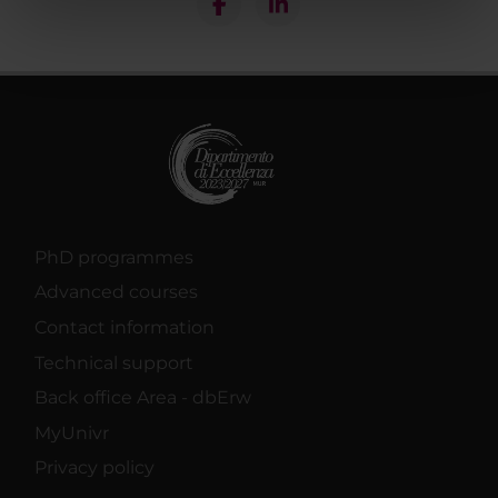
nostri partner che si occupano di analisi dei dati web,
pubblicità e social media, i quali potrebbero combinarle
con altre informazioni che hai fornito loro o che hanno
raccolto dal tuo utilizzo dei loro servizi.
PhD programmes
Advanced courses
Contact information
Technical support
Back office Area - dbErw
MyUnivr
Privacy policy