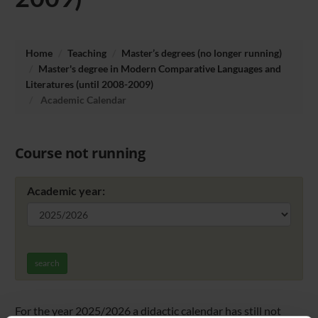
Home
Teaching
Master’s degrees (no longer running)
Master's degree in Modern Comparative Languages and
Literatures (until 2008-2009)
Academic Calendar
Course not running
Academic year:
search
For the year 2025/2026 a didactic calendar has still not