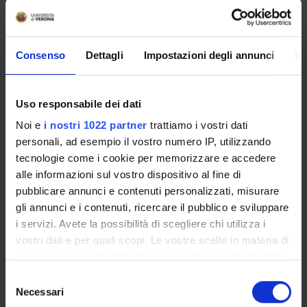
been decided.
Consenso
Dettagli
Impostazioni degli annunci
In
Overview
Enrolment Policy
Uso responsabile dei dati
Courses
Noi e
i nostri 1022 partner
trattiamo i vostri dati
Academic Calendar
personali, ad esempio il vostro numero IP, utilizzando
Lesson timetable
tecnologie come i cookie per memorizzare e accedere
Degree Programme
alle informazioni sul vostro dispositivo al fine di
Exam calendar
pubblicare annunci e contenuti personalizzati, misurare
Notices
gli annunci e i contenuti, ricercare il pubblico e sviluppare
Governing bodies
i servizi. Avete la possibilità di scegliere chi utilizza i
Faculty staff
vostri dati e per quali scopi. Le vostre scelte in materia di
Documents
privacy sono applicabili solo su questa proprietà digitale
in cui avete effettuato le vostre scelte. È possibile
Selezione
modificare o revocare il proprio consenso in qualsiasi
Necessari
del
STUDYING
momento dalla Dichiarazione sui cookie o facendo clic