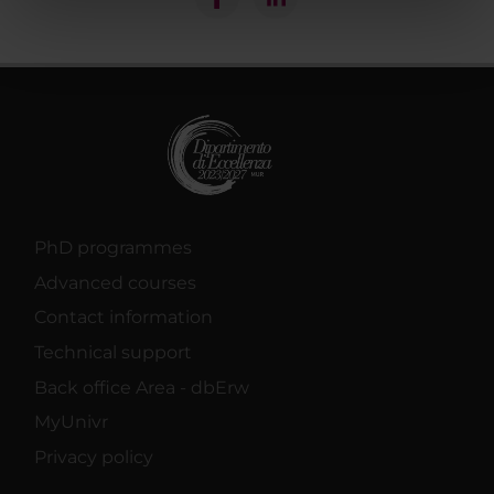
nostri partner che si occupano di analisi dei dati web,
pubblicità e social media, i quali potrebbero combinarle
con altre informazioni che hai fornito loro o che hanno
raccolto dal tuo utilizzo dei loro servizi.
PhD programmes
Advanced courses
Contact information
Technical support
Back office Area - dbErw
MyUnivr
Privacy policy