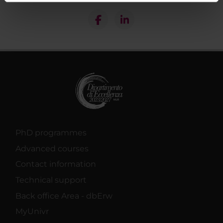
informazioni sul modo in cui utilizzi il nostro sito con i
nostri partner che si occupano di analisi dei dati web,
pubblicità e social media, i quali potrebbero combinarle
con altre informazioni che hai fornito loro o che hanno
raccolto dal tuo utilizzo dei loro servizi.
PhD programmes
Advanced courses
Contact information
Technical support
Back office Area - dbErw
MyUnivr