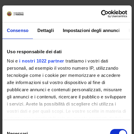
Overview
Enrolment Policy
Prepare for your admissions tests with Univr
Consenso
Dettagli
Impostazioni degli annunci
In
ENTRY REQUIREMENTS (OFA)
Courses
Uso responsabile dei dati
Academic Calendar
Lesson timetable
Noi e
i nostri 1022 partner
trattiamo i vostri dati
Degree Programme
personali, ad esempio il vostro numero IP, utilizzando
tecnologie come i cookie per memorizzare e accedere
Exam calendar
alle informazioni sul vostro dispositivo al fine di
Notices
pubblicare annunci e contenuti personalizzati, misurare
Governing bodies
gli annunci e i contenuti, ricercare il pubblico e sviluppare
Faculty staff
i servizi. Avete la possibilità di scegliere chi utilizza i
Scholarships and Grants
vostri dati e per quali scopi. Le vostre scelte in materia di
Housing service
privacy sono applicabili solo su questa proprietà digitale
Documents
in cui avete effettuato le vostre scelte. È possibile
Selezione
modificare o revocare il proprio consenso in qualsiasi
Necessari