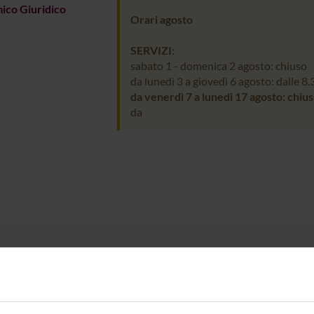
ico Giuridico
Orari agosto
SERVIZI:
sabato 1 - domenica 2 agosto: chiuso
da lunedì 3 a giovedì 6 agosto: dalle 8.
da venerdì 7 a lunedì 17 agosto: chiu
da