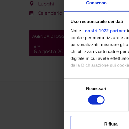
Consenso
Luoghi
Calendario
Uso responsabile dei dati
Noi e
i nostri 1022 partner
t
AGENDA DI OGGI
cookie per memorizzare e acce
personalizzati, misurare gli an
gio
6 agosto 2026
chi utilizza i vostri dati e pe
digitale in cui avete effettua
dalla Dichiarazione sui cookie
Con il tuo consenso, vorrem
Selezione
raccogliere informazi
Necessari
del
Identificare il tuo di
consenso
digitali).
Approfondisci come vengono el
modificare o ritirare il tuo 
Rifiuta