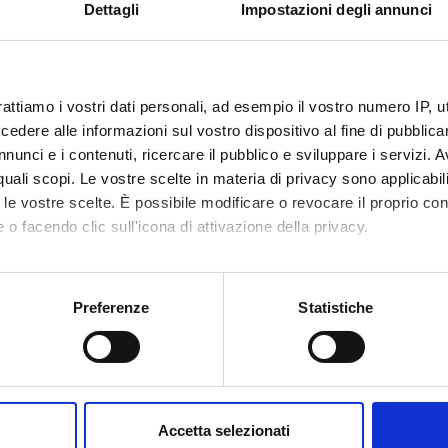
Dettagli
Impostazioni degli annunci
rattiamo i vostri dati personali, ad esempio il vostro numero IP, 
dere alle informazioni sul vostro dispositivo al fine di pubblica
nunci e i contenuti, ricercare il pubblico e sviluppare i servizi. A
r quali scopi. Le vostre scelte in materia di privacy sono applicabi
to le vostre scelte. È possibile modificare o revocare il proprio 
 o facendo clic sull'icona di attivazione della privacy.
mo anche:
oni sulla tua posizione geografica, con un'approssimazione di qu
Preferenze
Statistiche
spositivo, scansionandolo attivamente alla ricerca di caratteristich
Condividi
aborati i tuoi dati personali e imposta le tue preferenze nella
s
consenso in qualsiasi momento dalla Dichiarazione sui cookie.
Accetta selezionati