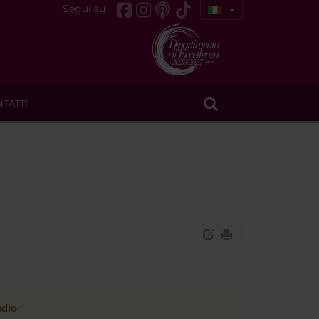
Segui su
TATTI
udio