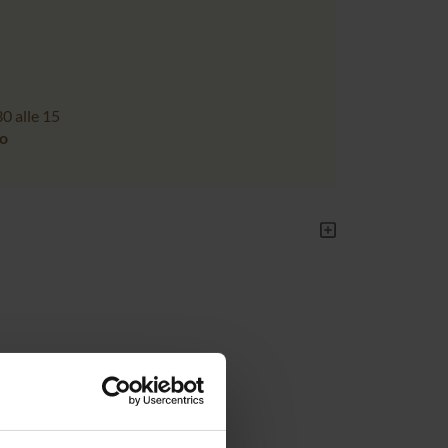
30 alle 15
so