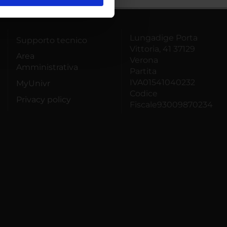
l media e per analizzare il
ostri partner che si occupano
azioni che hai fornito loro o
Lungadige Porta
Supporto tecnico
Vittoria, 41 37129
Area
Verona
Amministrativa
Partita
IVA01541040232
MyUnivr
Codice
Privacy policy
Fiscale93009870234