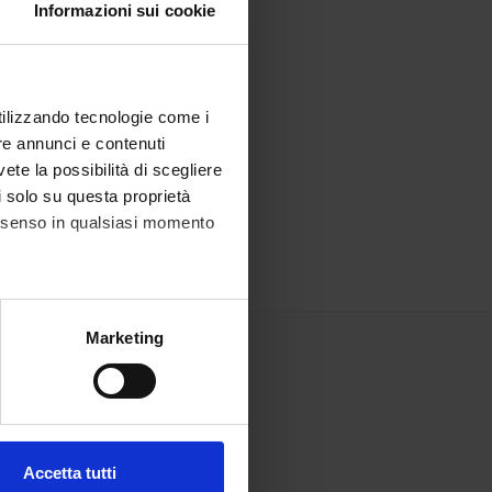
Informazioni sui cookie
utilizzando tecnologie come i
re annunci e contenuti
vete la possibilità di scegliere
li solo su questa proprietà
consenso in qualsiasi momento
alche metro,
Marketing
e specifiche (impronte
ezione dettagli
. Puoi
Accetta tutti