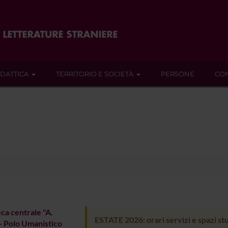
IDATTICA
TERRITORIO E SOCIETÀ
PERSONE
CON
eca centrale "A.
ESTATE 2026: orari servizi e spazi st
 - Polo Umanistico