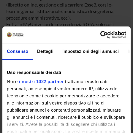
(libretto online, gestione della carriera Esse3, corsi e-
learning, email istituzionale, modulistica di segreteria,
procedure amministrative, ecc.).
Entra in MyUnivr con le tue credenziali GIA: solo così
potrai ricevere notifica di tutti gli avvisi dei tuoi docenti e
della tua segreteria via mail e anche tramite l'app Univr.
Consenso
Dettagli
Impostazioni degli annunci
In
MYUNIVR
Uso responsabile dei dati
Presentazione
Noi e
i nostri 1022 partner
trattiamo i vostri dati
Come iscriversi
personali, ad esempio il vostro numero IP, utilizzando
Insegnamenti
tecnologie come i cookie per memorizzare e accedere
alle informazioni sul vostro dispositivo al fine di
Calendario didattico
pubblicare annunci e contenuti personalizzati, misurare
Orario lezioni
gli annunci e i contenuti, ricercare il pubblico e sviluppare
Piani didattici
i servizi. Avete la possibilità di scegliere chi utilizza i
Calendario esami
vostri dati e per quali scopi. Le vostre scelte in materia di