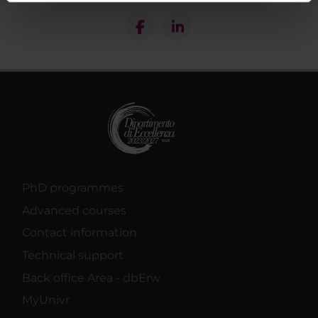
informazioni sul modo in cui utilizzi il nostro sito con i
nostri partner che si occupano di analisi dei dati web,
pubblicità e social media, i quali potrebbero combinarle
con altre informazioni che hai fornito loro o che hanno
raccolto dal tuo utilizzo dei loro servizi.
PhD programmes
Advanced courses
Contact information
Technical support
Back office Area - dbErw
MyUnivr