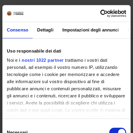
Overview
Enrolment Policy
Prepare for your admissions tests with Univr
Consenso
Dettagli
Impostazioni degli annunci
In
ENTRY REQUIREMENTS (OFA)
Courses
Uso responsabile dei dati
Academic Calendar
Lesson timetable
Noi e
i nostri 1022 partner
trattiamo i vostri dati
Degree Programme
personali, ad esempio il vostro numero IP, utilizzando
tecnologie come i cookie per memorizzare e accedere
Exam calendar
alle informazioni sul vostro dispositivo al fine di
Notices
pubblicare annunci e contenuti personalizzati, misurare
Governing bodies
gli annunci e i contenuti, ricercare il pubblico e sviluppare
Faculty staff
i servizi. Avete la possibilità di scegliere chi utilizza i
Scholarships and Grants
vostri dati e per quali scopi. Le vostre scelte in materia di
Housing service
privacy sono applicabili solo su questa proprietà digitale
Documents
in cui avete effettuato le vostre scelte. È possibile
Selezione
modificare o revocare il proprio consenso in qualsiasi
Necessari