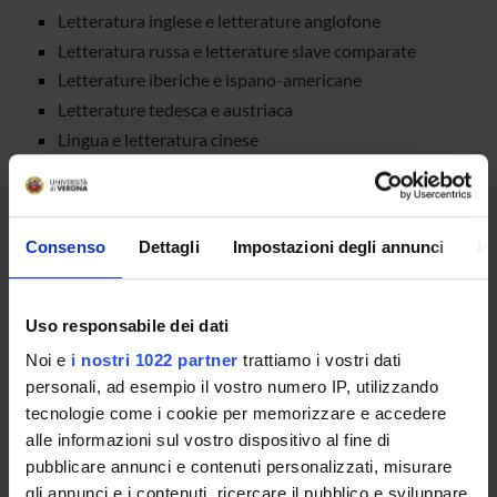
Letteratura inglese e letterature anglofone
Letteratura russa e letterature slave comparate
Letterature iberiche e ispano-americane
Letterature tedesca e austriaca
Lingua e letteratura cinese
Lingua e linguistica francese
Lingua e linguistica inglese
Lingua e linguistica russa
Consenso
Dettagli
Impostazioni degli annunci
In
Lingua e linguistica spagnola
Lingua e linguistica tedesca
Lingue e letterature anglo-americane
Uso responsabile dei dati
General
Noi e
i nostri 1022 partner
trattiamo i vostri dati
Language and Linguistics
personali, ad esempio il vostro numero IP, utilizzando
Literatures of other languages
tecnologie come i cookie per memorizzare e accedere
alle informazioni sul vostro dispositivo al fine di
pubblicare annunci e contenuti personalizzati, misurare
GRUPPI DI RICERCA
gli annunci e i contenuti, ricercare il pubblico e sviluppare