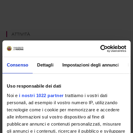
ATTIVITÀ
AREE DI RICERCA
GRUPPI DI RICERCA
Consenso
Dettagli
Impostazioni degli annunci
In
DOTTORATI DI RICERCA
Uso responsabile dei dati
STRUTTURE
Noi e
i nostri 1022 partner
trattiamo i vostri dati
BIBLIOTECHE
personali, ad esempio il vostro numero IP, utilizzando
tecnologie come i cookie per memorizzare e accedere
CENTRI
alle informazioni sul vostro dispositivo al fine di
pubblicare annunci e contenuti personalizzati, misurare
Contatti
gli annunci e i contenuti, ricercare il pubblico e sviluppare