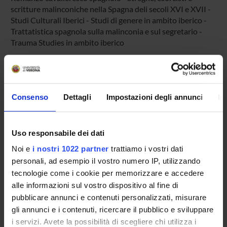
scritture malinconiche nella Spagna deli secoli XVI e XVII -
Studi Culturali Iberici - Studi di genere in ambito iberico -
Trattatistica spagnola sulla malinconia e sul segretario -
Trauma Studies in ambito iberico
Spanish Critical Theory & Poetics
Rapporti tra Italia e Spagna nel Rinascimento
Spanish Cultural Studies and Mentalities
Consenso
Dettagli
Impostazioni degli annunci
In
Spanish literature
Giornalismo letterario in epoca romantica - Il gioco
d'azzardo nei Secoli d'Oro - Novella barocca
Uso responsabile dei dati
SPANISH LITERATURE
Noi e
i nostri 1022 partner
trattiamo i vostri dati
Cervantes - Letteratura spagnola del siglo de oro -
personali, ad esempio il vostro numero IP, utilizzando
Romanzo cavalleresco spagnolo
tecnologie come i cookie per memorizzare e accedere
Spanish Theatre
alle informazioni sul vostro dispositivo al fine di
pubblicare annunci e contenuti personalizzati, misurare
gli annunci e i contenuti, ricercare il pubblico e sviluppare
i servizi. Avete la possibilità di scegliere chi utilizza i