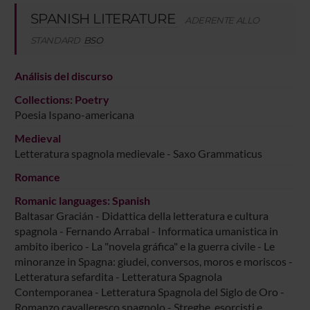
SPANISH LITERATURE
ADERENTE ALLO
STANDARD
BSO
Análisis del discurso
Collections: Poetry
Poesia Ispano-americana
Medieval
Letteratura spagnola medievale - Saxo Grammaticus
Romance
Romanic languages: Spanish
Baltasar Gracián - Didattica della letteratura e cultura
spagnola - Fernando Arrabal - Informatica umanistica in
ambito iberico - La "novela gráfica" e la guerra civile - Le
minoranze in Spagna: giudei, conversos, moros e moriscos -
Letteratura sefardita - Letteratura Spagnola
Contemporanea - Letteratura Spagnola del Siglo de Oro -
Romanzo cavalleresco spagnolo - Streghe, esorcisti e