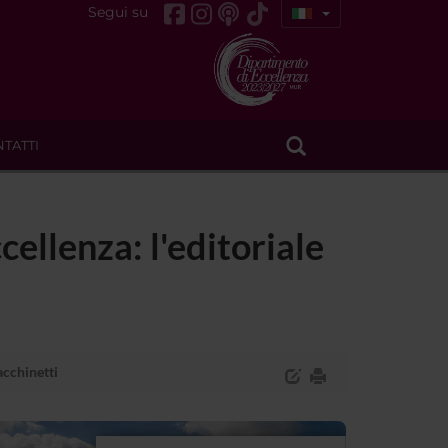
Segui su
TATTI
cellenza: l'editoriale
acchinetti