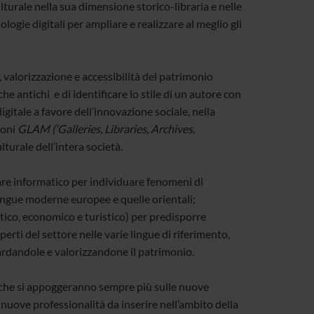
lturale nella sua dimensione storico-libraria e nelle
gie digitali per ampliare e realizzare al meglio gli
, valorizzazione e accessibilità del patrimonio
 antichi e di identificare lo stile di un autore con
itale a favore dell’innovazione sociale, nella
ioni
GLAM (‘Galleries, Libraries, Archives,
turale dell’intera società.
ftware informatico per individuare fenomeni di
 lingue moderne europee e quelle orientali;
litico, economico e turistico) per predisporre
perti del settore nelle varie lingue di riferimento,
ardandole e valorizzandone il patrimonio.
, che si appoggeranno sempre più sulle nuove
nuove professionalità da inserire nell’ambito della