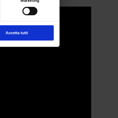
Marketing
e specifiche (impronte
ezione dettagli
. Puoi
Accetta tutti
l media e per analizzare il
ostri partner che si occupano
azioni che hai fornito loro o