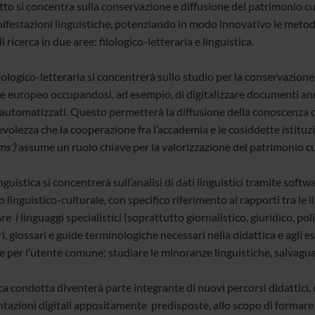
tto si concentra sulla conservazione e diffusione del patrimonio cu
festazioni linguistiche, potenziando in modo innovativo le metodolo
i ricerca in due aree: filologico-letteraria e linguistica.
ilologico-letteraria si concentrerà sullo studio per la conservazione
e europeo occupandosi, ad esempio, di digitalizzare documenti anche
automatizzati. Questo permetterà la diffusione della conoscenza dig
volezza che la cooperazione fra l’accademia e le cosiddette istituz
s’)
assume un ruolo chiave per la valorizzazione del patrimonio cul
inguistica si concentrerà sull’analisi di dati linguistici tramite so
 linguistico-culturale, con specifico riferimento ai rapporti tra le
re i linguaggi specialistici (soprattutto giornalistico, giuridico, po
i, glossari e guide terminologiche necessari nella didattica e agli es
he per l’utente comune; studiare le minoranze linguistiche, salvagu
rca condotta diventerà parte integrante di nuovi percorsi didattici
tazioni digitali appositamente predisposte, allo scopo di formare 