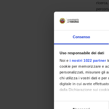
ricerca,
percors
magistr
stranier
pedagogi
tramite
Consenso
Lo svilu
esigenze
Uso responsabile dei dati
Noi e
i nostri 1022 partner
t
cookie per memorizzare e acce
Roberta
personalizzati, misurare gli an
Diretto
chi utilizza i vostri dati e pe
(trienn
digitale in cui avete effettua
dalla Dichiarazione sui cookie
Con il tuo consenso, vorrem
Selezione
Video d
raccogliere informazi