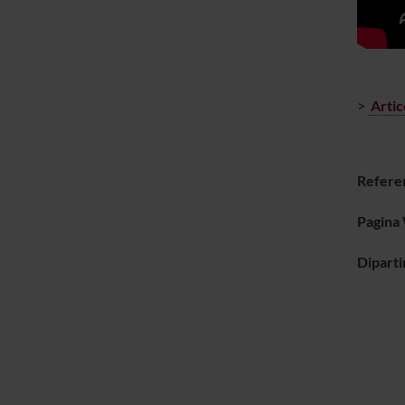
>
Arti
Refere
Pagina
Dipart