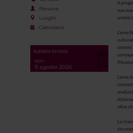
Il proge
Persone
sue mani
ambiti d
Luoghi
Calendario
L’area f
cultural
sistemi 
AGENDA DI OGGI
consape
dom
Museum
9 agosto 2026
L’area l
contatto
analizza
dizionar
oltre c
La rice
strumen