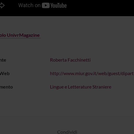
colo UnivrMagazine
nte
Roberta Facchinetti
 Web
http://www.miur.gov.it/web/guest/dipart
imento
Lingue e Letterature Straniere
Condividi