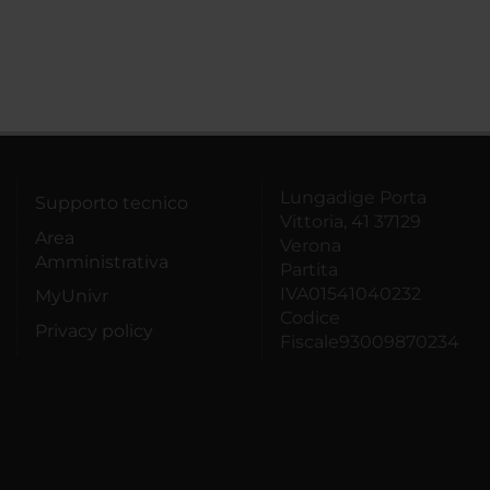
Lungadige Porta
Supporto tecnico
Vittoria, 41 37129
Area
Verona
Amministrativa
Partita
IVA01541040232
MyUnivr
Codice
Privacy policy
Fiscale93009870234