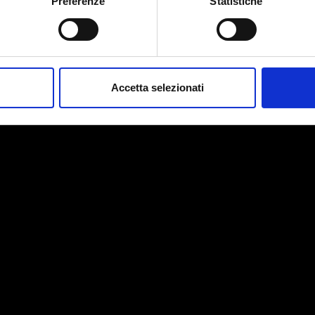
Preferenze
Statistiche
spositivo, scansionandolo attivamente alla ricerca di caratteristich
aborati i tuoi dati personali e imposta le tue preferenze nella
s
consenso in qualsiasi momento dalla Dichiarazione sui cookie.
Accetta selezionati
nalizzare contenuti ed annunci, per fornire funzionalità dei socia
inoltre informazioni sul modo in cui utilizzi il nostro sito con i n
icità e social media, i quali potrebbero combinarle con altre inform
lizzo dei loro servizi.