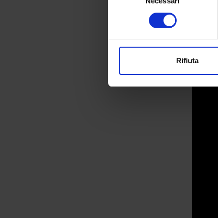
Necessari
del
Identificare il tuo di
consenso
digitali).
Approfondisci come vengono el
modificare o ritirare il tuo 
Rifiuta
Utilizziamo i cookie per perso
nostro traffico. Condividiamo 
di analisi dei dati web, pubbl
che hanno raccolto dal tuo uti