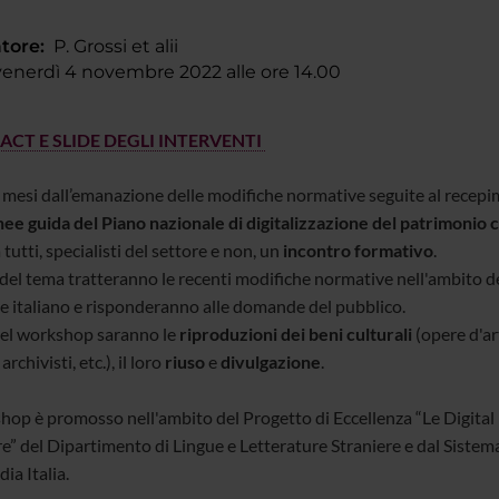
tore:
P. Grossi et alii
nerdì 4 novembre 2022 alle ore 14.00
ACT E SLIDE DEGLI INTERVENTI
 mesi dall’emanazione delle modifiche normative seguite al recepi
nee guida del Piano nazionale di digitalizzazione del patrimonio 
a tutti, specialisti del settore e non, un
incontro formativo
.
 del tema tratteranno le recenti modifiche normative nell'ambito de
le italiano e risponderanno alle domande del pubblico.
el workshop saranno le
riproduzioni dei beni culturali
(opere d'ar
 archivisti, etc.), il loro
riuso
e
divulgazione
.
shop è promosso nell'ambito del Progetto di Eccellenza “Le Digital
re” del Dipartimento di Lingue e Letterature Straniere e dal Sistem
ia Italia.