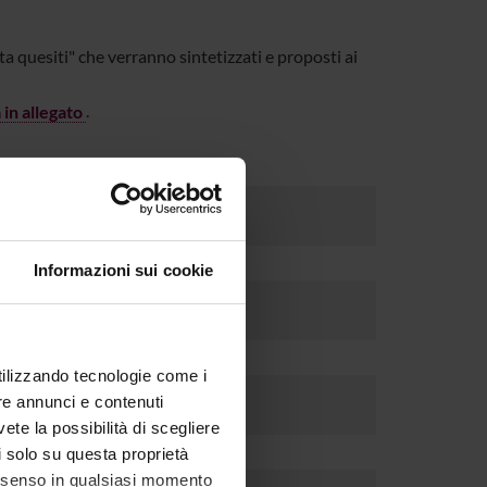
a quesiti" che verranno sintetizzati e proposti ai
 in allegato
.
 via Cantarane 4 -
Vai alla mappa
Informazioni sui cookie
utilizzando tecnologie come i
re annunci e contenuti
vete la possibilità di scegliere
li solo su questa proprietà
consenso in qualsiasi momento