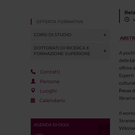
Rela
ve
OFFERTA FORMATIVA
CORSI DI STUDIO
ABSTR
DOTTORATI DI RICERCA E
A pochi
FORMAZIONE SUPERIORE
delle
Li
offrire 
Contatti
Esperti
Persone
cultura
Focus
d
Luoghi
librari e
Calendario
Il work
Stranie
AGENDA DI OGGI
Wikimed
ven