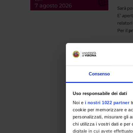
7 agosto 2026
Sarà pos
E' apert
relatori
Per il
p
[1]
Aul
Consenso
[2]
Isc
Uso responsabile dei dati
Noi e
i nostri 1022 partner
t
[3]
cookie per memorizzare e acce
Scr
personalizzati, misurare gli an
chi utilizza i vostri dati e pe
digitale in cui avete effettua