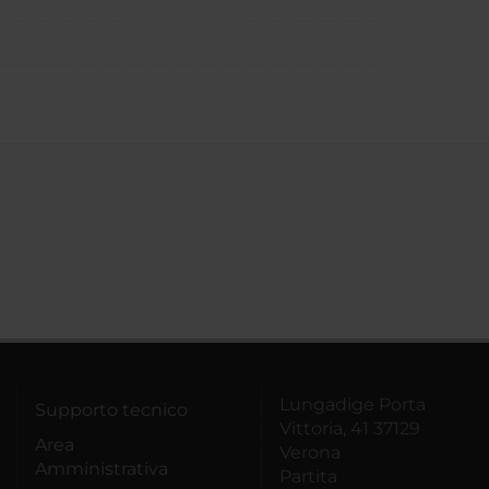
Lungadige Porta
Supporto tecnico
Vittoria, 41 37129
Area
Verona
Amministrativa
Partita