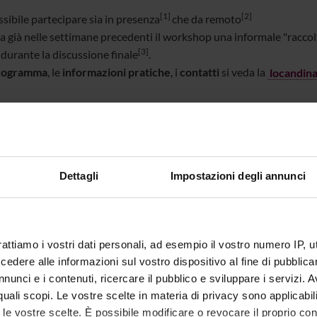
[1]
[2]
sibile partecipare sia in presenza
che da remoto
a già nelle settimane precedenti il workshop una informale "raccolt
[3]
 durante la discussione finale
.
rogramma
, le
informazioni pratiche
, i
contatti
si veda la
locandina
a B - Silos di Ponente - Polo Santa Marta - Università di Verona -
Dettagli
Impostazioni degli annunci
rizioni entro il 3 novembre
a questo link
rattiamo i vostri dati personali, ad esempio il vostro numero IP, 
dere alle informazioni sul vostro dispositivo al fine di pubblica
ivere a: piergiovanna.grossi@univr.it
nunci e i contenuti, ricercare il pubblico e sviluppare i servizi. A
r quali scopi. Le vostre scelte in materia di privacy sono applicabi
to le vostre scelte. È possibile modificare o revocare il proprio 