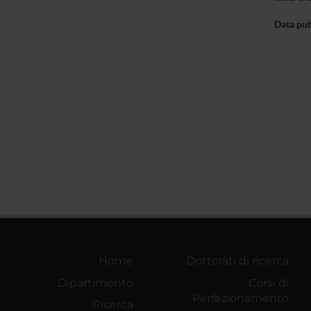
Data pu
Home
Dottorati di ricerca
Dipartimento
Corsi di
Perfezionamento
Ricerca