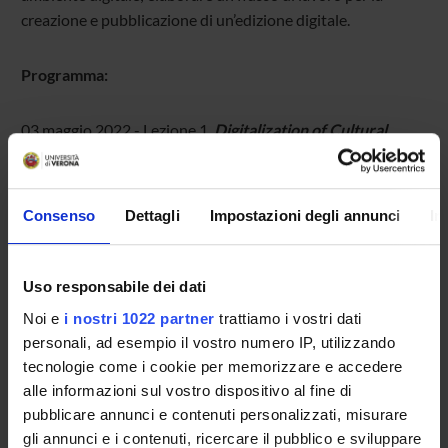
creazione e pubblicazione di un’edizione digitale.
Programma:
03 maggio 2022 - Lezione 1.
Digitalization of Cultural
Heritage: a critic enquiry
04 maggio 2022 - Lezione 2.
Digital editing workflow: from
Consenso
Dettagli
Impostazioni degli annunci
In
transcription to data modelling
Uso responsabile dei dati
05 maggio 2022 - Lezione 3.
Web publication with digital
tools
Noi e
i nostri 1022 partner
trattiamo i vostri dati
personali, ad esempio il vostro numero IP, utilizzando
tecnologie come i cookie per memorizzare e accedere
alle informazioni sul vostro dispositivo al fine di
pubblicare annunci e contenuti personalizzati, misurare
Le lezioni si terranno nell’aula Lab. SMS.1 (Veronetta -
gli annunci e i contenuti, ricercare il pubblico e sviluppare