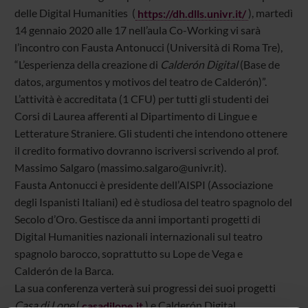
delle Digital Humanities (
https://dh.dlls.univr.it/
), martedì
14 gennaio 2020 alle 17 nell’aula Co-Working vi sarà
l’incontro con Fausta Antonucci (Università di Roma Tre),
“L’esperienza della creazione di
Calderón Digital
(Base de
datos, argumentos y motivos del teatro de Calderón)”.
L’attività è accreditata (1 CFU) per tutti gli studenti dei
Corsi di Laurea afferenti al Dipartimento di Lingue e
Letterature Straniere. Gli studenti che intendono ottenere
il credito formativo dovranno iscriversi scrivendo al prof.
Massimo Salgaro (massimo.salgaro@univr.it).
Fausta Antonucci è presidente dell’AISPI (Associazione
degli Ispanisti Italiani) ed è studiosa del teatro spagnolo del
Secolo d’Oro. Gestisce da anni importanti progetti di
Digital Humanities nazionali internazionali sul teatro
spagnolo barocco, soprattutto su Lope de Vega e
Calderón de la Barca.
La sua conferenza verterà sui progressi dei suoi progetti
Casa di Lope
(
casadilope.it
) e Calderón Digital