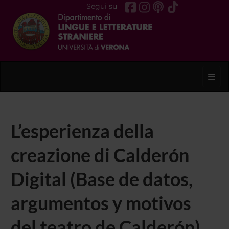
Segui su
Toggl
L’esperienza della
creazione di Calderón
Digital (Base de datos,
argumentos y motivos
del teatro de Calderón)