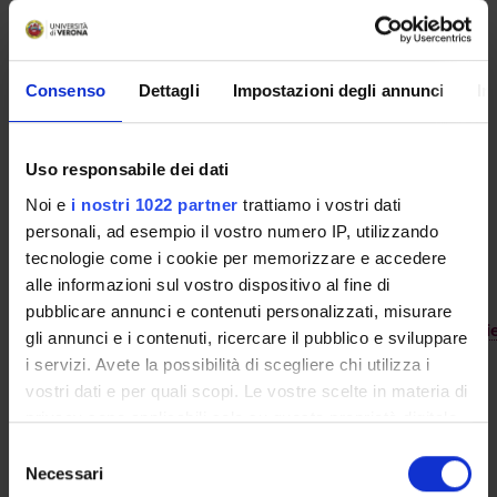
(
calderondigital.unibo.it
). La sua esperienza potrà aiutarci
a riflettere sugli sviluppi e le potenzialità dell’Informatica
Umanistica e favorire fra di noi una discussione scientifica
Consenso
Dettagli
Impostazioni degli annunci
In
sulle DH, sui risultati ottenuti, le lacune, gli interrogativi
comuni, gli strumenti o i campi inesplorati.
Uso responsabile dei dati
Nel link che segue trovate un suo contributo che illustra il
Noi e
i nostri 1022 partner
trattiamo i vostri dati
progetto
Calderón Digital
:
personali, ad esempio il vostro numero IP, utilizzando
Fausta Antonucci, "Una nueva herramienta para el estudio
tecnologie come i cookie per memorizzare e accedere
del teatro clásico español: Calderón Digital. Base de datos,
alle informazioni sul vostro dispositivo al fine di
argumentos y motivos del teatro de Calderón",
pubblicare annunci e contenuti personalizzati, misurare
https://www.academia.edu/38006633/Una_nueva_herramie
gli annunci e i contenuti, ricercare il pubblico e sviluppare
i servizi. Avete la possibilità di scegliere chi utilizza i
vostri dati e per quali scopi. Le vostre scelte in materia di
privacy sono applicabili solo su questa proprietà digitale
in cui avete effettuato le vostre scelte. È possibile
Selezione
modificare o revocare il proprio consenso in qualsiasi
Necessari
del
TITOLO
FORMATO (LINGUA, DIMENSION