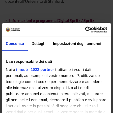
docente all’Università di Stanford.
>
Informazioni e programma Digital Spritz / Spritz
Digitali”
Consenso
Dettagli
Impostazioni degli annunci
In
TITOLO
FORMATO (LINGUA, DIMENSIONE, DATA PUBBLI
Materiale
pdf (it, 3768 KB, 07/10/19)
Uso responsabile dei dati
Programma
pdf (it, 370 KB, 07/10/19)
Noi e
i nostri 1022 partner
trattiamo i vostri dati
personali, ad esempio il vostro numero IP, utilizzando
tecnologie come i cookie per memorizzare e accedere
Referente
alle informazioni sul vostro dispositivo al fine di
Massimo Salgaro
pubblicare annunci e contenuti personalizzati, misurare
Referente esterno
gli annunci e i contenuti, ricercare il pubblico e sviluppare
i servizi. Avete la possibilità di scegliere chi utilizza i
Data pubblicazione
vostri dati e per quali scopi. Le vostre scelte in materia di
7 ottobre 2019