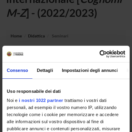
M-Z
] - (2022/2023)
Home
Didattica
Seminari
Non è stato trovato alcun seminario relativo
all'insegnamento Geografia delle comunicazioni e del
commercio internazionale.
Consenso
Dettagli
Impostazioni degli annunci
In
Uso responsabile dei dati
OFFERTA FORMATIVA
Noi e
i nostri 1022 partner
trattiamo i vostri dati
CORSI DI STUDIO
personali, ad esempio il vostro numero IP, utilizzando
tecnologie come i cookie per memorizzare e accedere
DOTTORATI DI RICERCA E FORMAZIONE
alle informazioni sul vostro dispositivo al fine di
SUPERIORE
pubblicare annunci e contenuti personalizzati, misurare