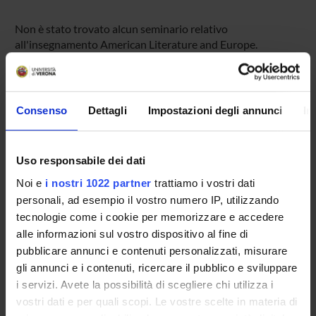
Non è stato trovato alcun seminario relativo
all'insegnamento American Literature and Europe.
OFFERTA FORMATIVA
Consenso
Dettagli
Impostazioni degli annunci
In
CORSI DI STUDIO
Uso responsabile dei dati
DOTTORATI DI RICERCA E FORMAZIONE
SUPERIORE
Noi e
i nostri 1022 partner
trattiamo i vostri dati
personali, ad esempio il vostro numero IP, utilizzando
tecnologie come i cookie per memorizzare e accedere
Contatti
alle informazioni sul vostro dispositivo al fine di
Persone
pubblicare annunci e contenuti personalizzati, misurare
Luoghi
gli annunci e i contenuti, ricercare il pubblico e sviluppare
i servizi. Avete la possibilità di scegliere chi utilizza i
Calendario
vostri dati e per quali scopi. Le vostre scelte in materia di