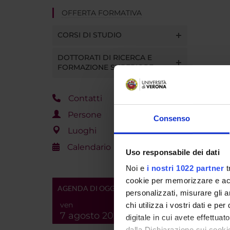
OFFERTA FORMATIVA
CORSI DI STUDIO
DOTTORATI DI RICERCA E
FORMAZIONE SUPERIORE
Contatti
Persone
Consenso
Luoghi
Calendario
Uso responsabile dei dati
Noi e
i nostri 1022 partner
t
cookie per memorizzare e acce
AGENDA DI OGGI
personalizzati, misurare gli an
ven
chi utilizza i vostri dati e pe
7 agosto 2026
digitale in cui avete effettua
dalla Dichiarazione sui cookie