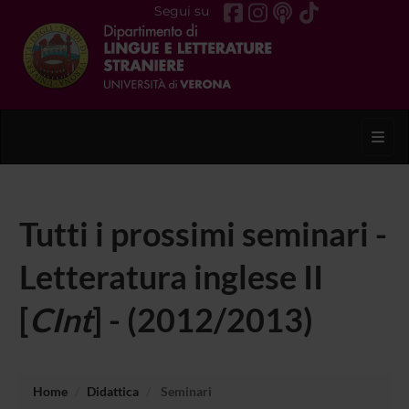
Segui su
Toggl
Tutti i prossimi seminari -
Letteratura inglese II
[
CInt
] - (2012/2013)
Home
Didattica
Seminari