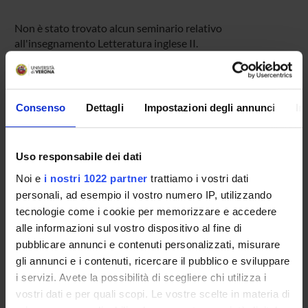
Non è stato trovato alcun seminario relativo
all'insegnamento Letteratura inglese II.
OFFERTA FORMATIVA
Consenso
Dettagli
Impostazioni degli annunci
In
CORSI DI STUDIO
Uso responsabile dei dati
DOTTORATI DI RICERCA E FORMAZIONE
SUPERIORE
Noi e
i nostri 1022 partner
trattiamo i vostri dati
personali, ad esempio il vostro numero IP, utilizzando
tecnologie come i cookie per memorizzare e accedere
Contatti
alle informazioni sul vostro dispositivo al fine di
Persone
pubblicare annunci e contenuti personalizzati, misurare
Luoghi
gli annunci e i contenuti, ricercare il pubblico e sviluppare
i servizi. Avete la possibilità di scegliere chi utilizza i
Calendario
vostri dati e per quali scopi. Le vostre scelte in materia di