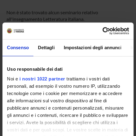
Non è stato trovato alcun seminario relativo
all'insegnamento Letteratura italiana.
OFFERTA FORMATIVA
Consenso
Dettagli
Impostazioni degli annunci
In
CORSI DI STUDIO
Uso responsabile dei dati
DOTTORATI DI RICERCA E FORMAZIONE
SUPERIORE
Noi e
i nostri 1022 partner
trattiamo i vostri dati
personali, ad esempio il vostro numero IP, utilizzando
tecnologie come i cookie per memorizzare e accedere
Contatti
alle informazioni sul vostro dispositivo al fine di
Persone
pubblicare annunci e contenuti personalizzati, misurare
Luoghi
gli annunci e i contenuti, ricercare il pubblico e sviluppare
i servizi. Avete la possibilità di scegliere chi utilizza i
Calendario
vostri dati e per quali scopi. Le vostre scelte in materia di