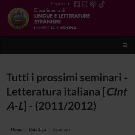
Segui su
Toggl
Tutti i prossimi seminari -
Letteratura italiana [
CInt
A-L
] - (2011/2012)
Home
Didattica
Seminari