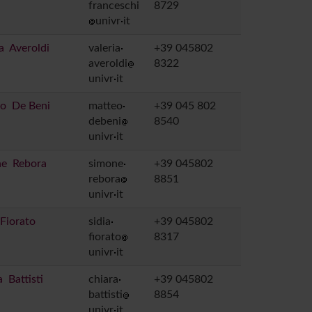
franceschi
8729
univr
it
a Averoldi
valeria
+39 045802
averoldi
8322
univr
it
o De Beni
matteo
+39 045 802
debeni
8540
univr
it
e Rebora
simone
+39 045802
rebora
8851
univr
it
 Fiorato
sidia
+39 045802
fiorato
8317
univr
it
 Battisti
chiara
+39 045802
battisti
8854
univr
it