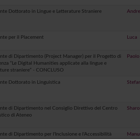
nte Dottorato in Lingue e Letterature Straniere
Andre
nte per il Placement
Luca 
nte di Dipartimento (Project Manager) per il Progetto di
Paolo
enza “Le Digital Humanities applicate alla lingue e
ature straniere” - CONCLUSO
nte Dottorato in Linguistica
Stefa
nte di Dipartimento nel Consiglio Direttivo del Centro
Sharo
stico di Ateneo
nte di Dipartimento per l'Inclusione e l'Accessibilità
Manue