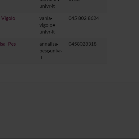
univr
it
 Vigolo
vania
045 802 8624
vigolo
univr
it
isa Pes
annalisa
0458028318
pes
univr
it