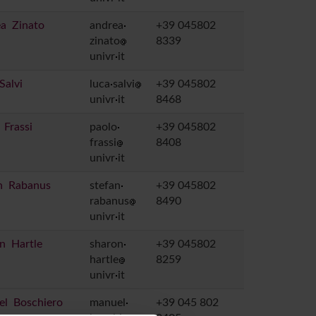
a Zinato
andrea
+39 045802
zinato
8339
univr
it
Salvi
luca
salvi
+39 045802
univr
it
8468
 Frassi
paolo
+39 045802
frassi
8408
univr
it
n Rabanus
stefan
+39 045802
rabanus
8490
univr
it
n Hartle
sharon
+39 045802
hartle
8259
univr
it
l Boschiero
manuel
+39 045 802