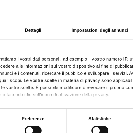
nte di Dipartimento nel Comitato di Programmazione
Andr
ntro Linguistico di Ateneo - Lingua tedesca
Dettagli
Impostazioni degli annunci
nte di Dipartimento nel Comitato di Programmazione
Sara 
ntro Linguistico di Ateneo - Lingua inglese
rattiamo i vostri dati personali, ad esempio il vostro numero IP, 
dere alle informazioni sul vostro dispositivo al fine di pubblica
nte di Dipartimento nel Comitato di Programmazione
Elisa 
nunci e i contenuti, ricercare il pubblico e sviluppare i servizi. A
ntro Linguistico di Ateneo - Lingua spagnola
r quali scopi. Le vostre scelte in materia di privacy sono applicabi
nte per l’Assicurazione della Qualità del Corso di laurea
Emanu
to le vostre scelte. È possibile modificare o revocare il proprio 
ue e Letterature per l’editoria e i media digitali
 o facendo clic sull'icona di attivazione della privacy.
mo anche:
nte di Dipartimento per il Servizio Prevenzione e
Stefa
oni sulla tua posizione geografica, con un'approssimazione di qu
zione
Preferenze
Statistiche
spositivo, scansionandolo attivamente alla ricerca di caratteristich