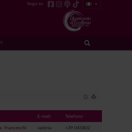
Segui su
TI
E-mail
Telefono
ia Franceschi
valeria
+39 045802