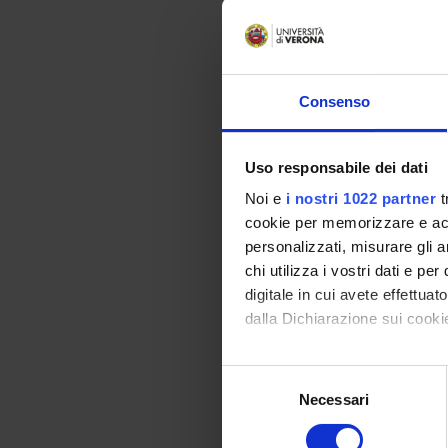
Refere
del Ce
Consenso
Refere
Uso responsabile dei dati
del Ce
Noi e
i nostri 1022 partner
t
cookie per memorizzare e acce
Refere
personalizzati, misurare gli an
del Ce
chi utilizza i vostri dati e pe
Refere
digitale in cui avete effettua
in Ling
dalla Dichiarazione sui cookie
Con il tuo consenso, vorrem
Refere
Selezione
raccogliere informazi
Prote
Necessari
del
Identificare il tuo di
consenso
digitali).