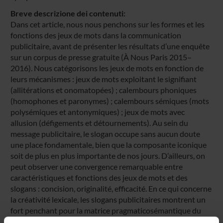
Breve descrizione dei contenuti:
Dans cet article, nous nous penchons sur les formes et les
fonctions des jeux de mots dans la communication
publicitaire, avant de présenter les résultats d’une enquête
sur un corpus de presse gratuite (À Nous Paris 2015–
2016). Nous catégorisons les jeux de mots en fonction de
leurs mécanismes : jeux de mots exploitant le signifiant
(allitérations et onomatopées) ; calembours phoniques
(homophones et paronymes) ; calembours sémiques (mots
polysémiques et antonymiques) ; jeux de mots avec
allusion (défigements et détournements). Au sein du
message publicitaire, le slogan occupe sans aucun doute
une place fondamentale, bien que la composante iconique
soit de plus en plus importante de nos jours. D’ailleurs, on
peut observer une convergence remarquable entre
caractéristiques et fonctions des jeux de mots et des
slogans : concision, originalité, efficacité. En ce qui concerne
la créativité lexicale, les slogans publicitaires montrent un
fort penchant pour la matrice pragmaticosémantique du
détournement (Sablayrolles 2011a) et pour l’amalgamation