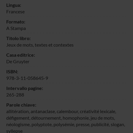
Lingua:
Francese
Formato:
A Stampa
Titolo libro:
Jeux de mots, textes et contextes
Casa editrice:
De Gruyter
ISBN:
978-3-11-058645-9
Intervallo pagine:
265-288
Parole chiave:
allitération, antanaclase, calembour, créativité lexicale,
défigement, détournement, homophonie, jeu de mots,
néologisme, polyptote, polysémie, presse, publicité, slogan,
syllepse