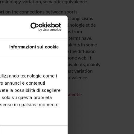
rminology, variation, semantic equivalence.
port on the connections between sports,
y French, highlighting the role of anglicisms
e Commission spécialisée de terminologie et de
 a sample of about 50 official terms from
the semantic relations that these terms have.
anwords and of their French equivalents in some
Informazioni sui cookie
nd specialized, we try to measure the diffusion
L’Équipe.fr website and in Francophone web. It
widespread than their French equivalents, mainly
tural reasons. Finally, we remark that variation
utilizzando tecnologie come i
an one level and that semantic equivalence
re annunci e contenuti
t times problematic.
vete la possibilità di scegliere
t/emprunts-neologiques-et-equivalents-
li solo su questa proprietà
consenso in qualsiasi momento