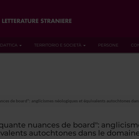
IDATTICA
TERRITORIO E SOCIETÀ
PERSONE
CON
ces de board": anglicismes néologiques et équivalents autochtones dans 
quante nuances de board": anglicism
valents autochtones dans le domaine 