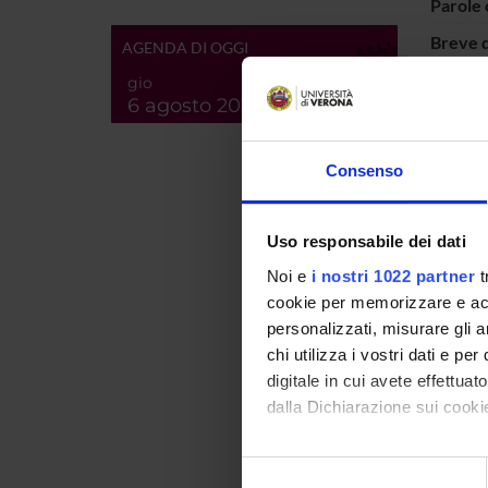
Parole 
Breve d
AGENDA DI OGGI
contenu
gio
6 agosto 2026
Consenso
Uso responsabile dei dati
Noi e
i nostri 1022 partner
t
cookie per memorizzare e acce
personalizzati, misurare gli an
Pagina
chi utilizza i vostri dati e pe
digitale in cui avete effettua
Id prod
dalla Dichiarazione sui cookie
Handle 
Con il tuo consenso, vorrem
Selezione
ultima 