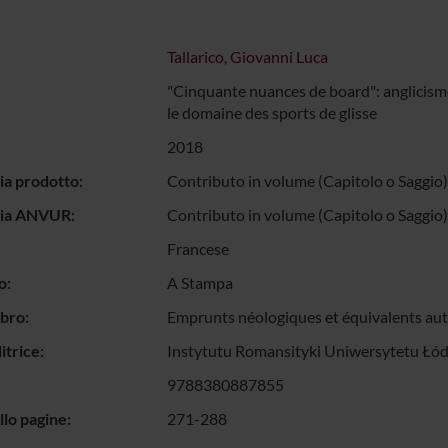
Tallarico, Giovanni Luca
"Cinquante nuances de board": anglicism
le domaine des sports de glisse
2018
ia prodotto:
Contributo in volume (Capitolo o Saggio)
gia ANVUR:
Contributo in volume (Capitolo o Saggio)
Francese
o:
A Stampa
ibro:
Emprunts néologiques et équivalents aut
itrice:
Instytutu Romansityki Uniwersytetu Łó
9788380887855
llo pagine:
271-288