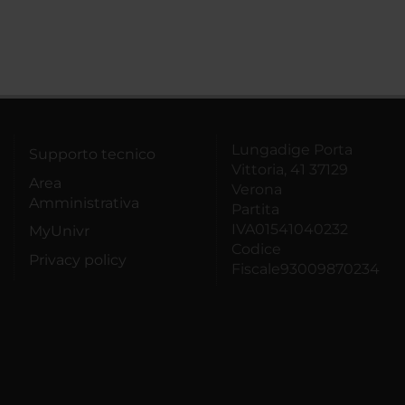
Lungadige Porta
Supporto tecnico
Vittoria, 41 37129
Area
Verona
Amministrativa
Partita
IVA01541040232
MyUnivr
Codice
Privacy policy
Fiscale93009870234