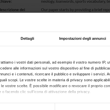
chiave:
neology, loanwords, sports vocabulary, te
escrizione dei
Our paper starts by providing a brief re
ti:
terminology and loanwords in contemporar
and the important work carried out by th
néologie des sports. Our study deals with
boardsports, which we illustrate through 
After having analysed the presence of lo
Dettagli
Impostazioni degli annunci
contemporary dictionaries, both general a
of these terms in Neoveille database, in 
turns out that loanwords are much more 
for historical, geographical and socio-cul
rattiamo i vostri dati personali, ad esempio il vostro numero IP, 
affects boardsport vocabulary at more th
dere alle informazioni sul vostro dispositivo al fine di pubblica
between official terms and loanwords is a
nunci e i contenuti, ricercare il pubblico e sviluppare i servizi. A
 Web:
https://wydawnictwo.uni.lodz.pl/produk
r quali scopi. Le vostre scelte in materia di privacy sono applicabi
autochtones-etudes-interlangues/
to le vostre scelte. È possibile modificare o revocare il proprio 
otto:
101873
 o facendo clic sull'icona di attivazione della privacy.
IRIS:
11562/977163
mo anche:
modifica:
26 ottobre 2022