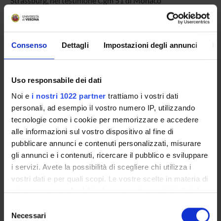
Strassburg, nel testimone Cgm 51 di Monaco
Id prodotto:
97211
Handle IRIS:
Consenso
Dettagli
Impostazioni degli annunci
In
11562/961232
ultima modifica:
Uso responsabile dei dati
1 novembre 2022
Noi e
i nostri 1022 partner
trattiamo i vostri dati
Citazione bibliografica:
personali, ad esempio il vostro numero IP, utilizzando
Cipolla, Maria Adele
,
L’educazione di Tristano: «Omnia que
tecnologie come i cookie per memorizzare e accedere
discis non aufert fur neque piscis»
Amb Dialoghi e scritti
alle informazioni sul vostro dispositivo al fine di
per Anna Maria Babbi
,
Fiorini
,
2016
,
pp. 89-102
pubblicare annunci e contenuti personalizzati, misurare
Consulta la scheda completa presente nel
repository
gli annunci e i contenuti, ricercare il pubblico e sviluppare
i servizi. Avete la possibilità di scegliere chi utilizza i
istituzionale della Ricerca di Ateneo
vostri dati e per quali scopi. Le vostre scelte in materia di
privacy sono applicabili solo su questa proprietà digitale
PROGETTI COLLEGATI
in cui avete effettuato le vostre scelte. È possibile
Selezione
TITOLO
modificare o revocare il proprio consenso in qualsiasi
Necessari
del